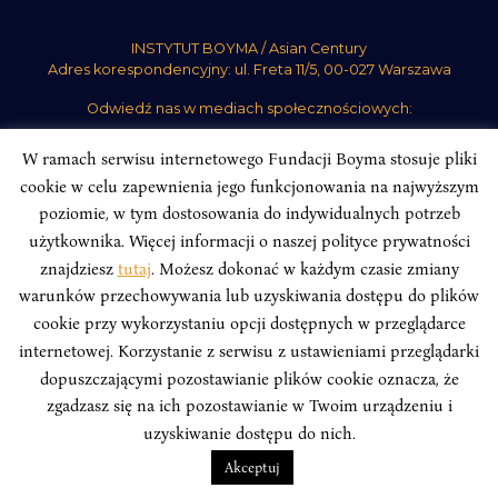
INSTYTUT BOYMA / Asian Century
Adres korespondencyjny: ul. Freta 11/5, 00-027 Warszawa
Odwiedź nas w mediach społecznościowych:
W ramach serwisu internetowego Fundacji Boyma stosuje pliki
cookie w celu zapewnienia jego funkcjonowania na najwyższym
poziomie, w tym dostosowania do indywidualnych potrzeb
użytkownika. Więcej informacji o naszej polityce prywatności
INSTYTUT BOYMA. WSZELKIE PRAWA ZASTRZEŻONE.
Polityka
Prywatności Serwisu
Polityka Prywatności Fundacji
znajdziesz
tutaj
. Możesz dokonać w każdym czasie zmiany
warunków przechowywania lub uzyskiwania dostępu do plików
design
Beata Świerczyńska
, development
Alan Głodek
cookie przy wykorzystaniu opcji dostępnych w przeglądarce
internetowej. Korzystanie z serwisu z ustawieniami przeglądarki
dopuszczającymi pozostawianie plików cookie oznacza, że
zgadzasz się na ich pozostawianie w Twoim urządzeniu i
uzyskiwanie dostępu do nich.
Akceptuj