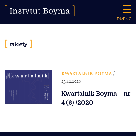
PL
/
ENG
[
]
rakiety
KWARTALNIK BOYMA
/
23.12.2020
Kwartalnik Boyma – nr
4 (6) /2020