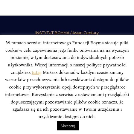
INSTYTUT BOYMA / Asian Century
Adres korespondencyjny: ul. Freta 11/5, 00-027 Warszawa
W ramach serwisu internetowego Fundacji Boyma stosuje pliki
Odwiedź nas w mediach społecznościowych:
cookie w celu zapewnienia jego funkcjonowania na najwyższym
poziomie, w tym dostosowania do indywidualnych potrzeb
użytkownika. Więcej informacji o naszej polityce prywatności
znajdziesz
tutaj
. Możesz dokonać w każdym czasie zmiany
warunków przechowywania lub uzyskiwania dostępu do plików
INSTYTUT BOYMA. WSZELKIE PRAWA ZASTRZEŻONE.
Polityka
cookie przy wykorzystaniu opcji dostępnych w przeglądarce
Prywatności Serwisu
Polityka Prywatności Fundacji
internetowej. Korzystanie z serwisu z ustawieniami przeglądarki
dopuszczającymi pozostawianie plików cookie oznacza, że
design
Beata Świerczyńska
, development
Alan Głodek
zgadzasz się na ich pozostawianie w Twoim urządzeniu i
uzyskiwanie dostępu do nich.
Akceptuj