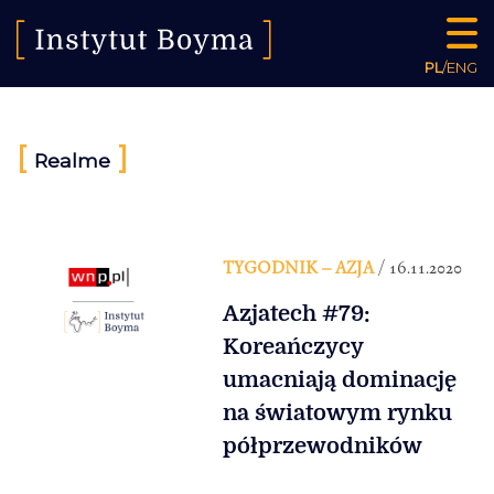
PL
/
ENG
[
]
Realme
TYGODNIK – AZJA
/ 16.11.2020
Azjatech #79:
Koreańczycy
umacniają dominację
na światowym rynku
półprzewodników