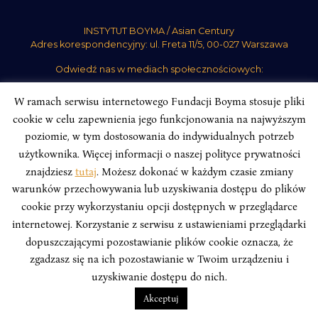
INSTYTUT BOYMA / Asian Century
Adres korespondencyjny: ul. Freta 11/5, 00-027 Warszawa
Odwiedź nas w mediach społecznościowych:
W ramach serwisu internetowego Fundacji Boyma stosuje pliki
cookie w celu zapewnienia jego funkcjonowania na najwyższym
poziomie, w tym dostosowania do indywidualnych potrzeb
użytkownika. Więcej informacji o naszej polityce prywatności
INSTYTUT BOYMA. WSZELKIE PRAWA ZASTRZEŻONE.
Polityka
Prywatności Serwisu
Polityka Prywatności Fundacji
znajdziesz
tutaj
. Możesz dokonać w każdym czasie zmiany
warunków przechowywania lub uzyskiwania dostępu do plików
design
Beata Świerczyńska
, development
Alan Głodek
cookie przy wykorzystaniu opcji dostępnych w przeglądarce
internetowej. Korzystanie z serwisu z ustawieniami przeglądarki
dopuszczającymi pozostawianie plików cookie oznacza, że
zgadzasz się na ich pozostawianie w Twoim urządzeniu i
uzyskiwanie dostępu do nich.
Akceptuj