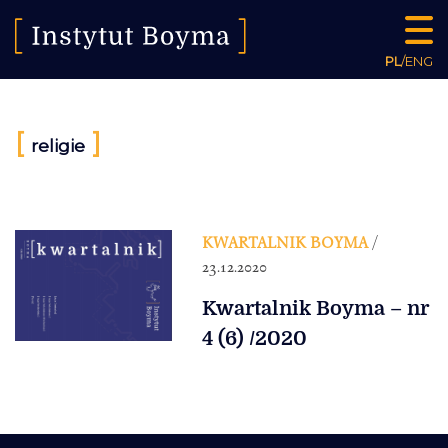
PL
/
ENG
[
]
religie
KWARTALNIK BOYMA
/
23.12.2020
Kwartalnik Boyma – nr
4 (6) /2020