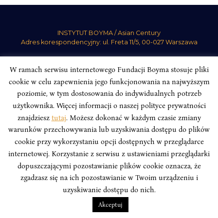
INSTYTUT BOYMA / Asian Century
Adres korespondencyjny: ul. Freta 11/5, 00-027 Warszawa
Odwiedź nas w mediach społecznościowych:
W ramach serwisu internetowego Fundacji Boyma stosuje pliki
cookie w celu zapewnienia jego funkcjonowania na najwyższym
poziomie, w tym dostosowania do indywidualnych potrzeb
użytkownika. Więcej informacji o naszej polityce prywatności
znajdziesz
tutaj
. Możesz dokonać w każdym czasie zmiany
INSTYTUT BOYMA. WSZELKIE PRAWA ZASTRZEŻONE.
Polityka
Prywatności Serwisu
Polityka Prywatności Fundacji
warunków przechowywania lub uzyskiwania dostępu do plików
cookie przy wykorzystaniu opcji dostępnych w przeglądarce
design
Beata Świerczyńska
, development
Alan Głodek
internetowej. Korzystanie z serwisu z ustawieniami przeglądarki
dopuszczającymi pozostawianie plików cookie oznacza, że
zgadzasz się na ich pozostawianie w Twoim urządzeniu i
uzyskiwanie dostępu do nich.
Akceptuj