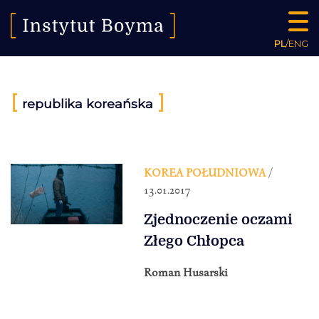
PL
/
ENG
[
]
republika koreańska
KOREA POŁUDNIOWA
/
13.01.2017
Zjednoczenie oczami
Złego Chłopca
Roman Husarski