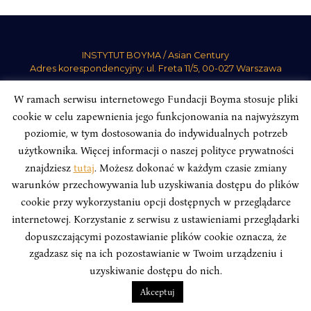
INSTYTUT BOYMA / Asian Century
Adres korespondencyjny: ul. Freta 11/5, 00-027 Warszawa
Odwiedź nas w mediach społecznościowych:
W ramach serwisu internetowego Fundacji Boyma stosuje pliki
cookie w celu zapewnienia jego funkcjonowania na najwyższym
poziomie, w tym dostosowania do indywidualnych potrzeb
użytkownika. Więcej informacji o naszej polityce prywatności
znajdziesz
tutaj
. Możesz dokonać w każdym czasie zmiany
INSTYTUT BOYMA. WSZELKIE PRAWA ZASTRZEŻONE.
Polityka
warunków przechowywania lub uzyskiwania dostępu do plików
Prywatności Serwisu
Polityka Prywatności Fundacji
cookie przy wykorzystaniu opcji dostępnych w przeglądarce
design
Beata Świerczyńska
, development
Alan Głodek
internetowej. Korzystanie z serwisu z ustawieniami przeglądarki
dopuszczającymi pozostawianie plików cookie oznacza, że
zgadzasz się na ich pozostawianie w Twoim urządzeniu i
uzyskiwanie dostępu do nich.
Akceptuj