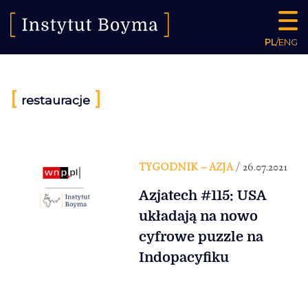
PL
/
ENG
[
]
restauracje
TYGODNIK – AZJA
/ 26.07.2021
Azjatech #115: USA
układają na nowo
cyfrowe puzzle na
Indopacyfiku