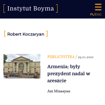
PL
/
ENG
[
]
Robert Koczaryan
PUBLICYSTYKA
/ 29.01.2020
Armenia: były
prezydent nadal w
areszcie
Ani Minasyan