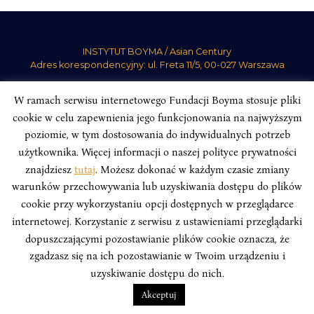
INSTYTUT BOYMA / Asian Century
Adres korespondencyjny: ul. Freta 11/5, 00-027 Warszawa
Odwiedź nas w mediach społecznościowych:
W ramach serwisu internetowego Fundacji Boyma stosuje pliki
cookie w celu zapewnienia jego funkcjonowania na najwyższym
poziomie, w tym dostosowania do indywidualnych potrzeb
użytkownika. Więcej informacji o naszej polityce prywatności
znajdziesz
tutaj
. Możesz dokonać w każdym czasie zmiany
INSTYTUT BOYMA. WSZELKIE PRAWA ZASTRZEŻONE.
Polityka
warunków przechowywania lub uzyskiwania dostępu do plików
Prywatności Serwisu
Polityka Prywatności Fundacji
cookie przy wykorzystaniu opcji dostępnych w przeglądarce
design
Beata Świerczyńska
, development
Alan Głodek
internetowej. Korzystanie z serwisu z ustawieniami przeglądarki
dopuszczającymi pozostawianie plików cookie oznacza, że
zgadzasz się na ich pozostawianie w Twoim urządzeniu i
uzyskiwanie dostępu do nich.
Akceptuj