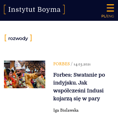
PL
/
ENG
[
]
rozwody
FORBES
/ 14.03.2021
Forbes: Swatanie po
indyjsku. Jak
współcześni Indusi
kojarzą się w pary
Iga Bielawska