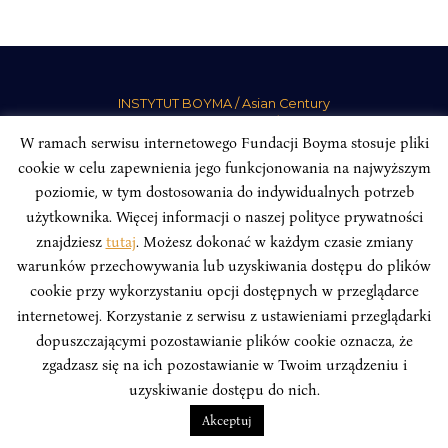
INSTYTUT BOYMA / Asian Century
Adres korespondencyjny: ul. Freta 11/5, 00-027 Warszawa
W ramach serwisu internetowego Fundacji Boyma stosuje pliki
Odwiedź nas w mediach społecznościowych:
cookie w celu zapewnienia jego funkcjonowania na najwyższym
poziomie, w tym dostosowania do indywidualnych potrzeb
użytkownika. Więcej informacji o naszej polityce prywatności
znajdziesz
tutaj
. Możesz dokonać w każdym czasie zmiany
warunków przechowywania lub uzyskiwania dostępu do plików
INSTYTUT BOYMA. WSZELKIE PRAWA ZASTRZEŻONE.
Polityka
cookie przy wykorzystaniu opcji dostępnych w przeglądarce
Prywatności Serwisu
Polityka Prywatności Fundacji
internetowej. Korzystanie z serwisu z ustawieniami przeglądarki
design
Beata Świerczyńska
, development
Alan Głodek
dopuszczającymi pozostawianie plików cookie oznacza, że
zgadzasz się na ich pozostawianie w Twoim urządzeniu i
uzyskiwanie dostępu do nich.
Akceptuj