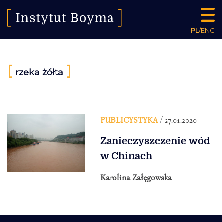
PL
/
ENG
[
]
rzeka żółta
PUBLICYSTYKA
/ 27.01.2020
Zanieczyszczenie wód
w Chinach
Karolina Załęgowska