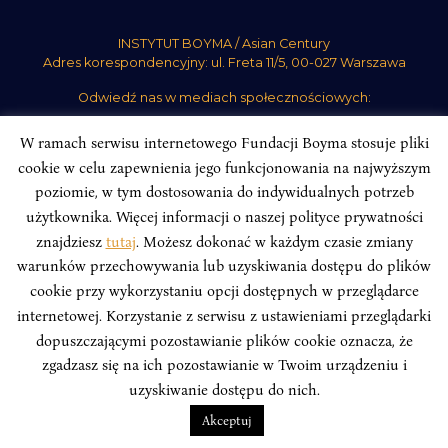
INSTYTUT BOYMA / Asian Century
Adres korespondencyjny: ul. Freta 11/5, 00-027 Warszawa
Odwiedź nas w mediach społecznościowych:
W ramach serwisu internetowego Fundacji Boyma stosuje pliki
cookie w celu zapewnienia jego funkcjonowania na najwyższym
poziomie, w tym dostosowania do indywidualnych potrzeb
użytkownika. Więcej informacji o naszej polityce prywatności
INSTYTUT BOYMA. WSZELKIE PRAWA ZASTRZEŻONE.
Polityka
Prywatności Serwisu
Polityka Prywatności Fundacji
znajdziesz
tutaj
. Możesz dokonać w każdym czasie zmiany
warunków przechowywania lub uzyskiwania dostępu do plików
design
Beata Świerczyńska
, development
Alan Głodek
cookie przy wykorzystaniu opcji dostępnych w przeglądarce
internetowej. Korzystanie z serwisu z ustawieniami przeglądarki
dopuszczającymi pozostawianie plików cookie oznacza, że
zgadzasz się na ich pozostawianie w Twoim urządzeniu i
uzyskiwanie dostępu do nich.
Akceptuj