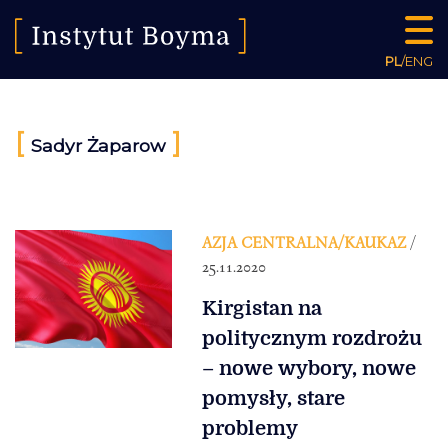
PL
/
ENG
[
]
Sadyr Żaparow
AZJA CENTRALNA/KAUKAZ
/
25.11.2020
Kirgistan na
politycznym rozdrożu
– nowe wybory, nowe
pomysły, stare
problemy