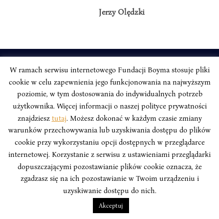
Jerzy Olędzki
W ramach serwisu internetowego Fundacji Boyma stosuje pliki
INSTYTUT BOYMA / Asian Century
cookie w celu zapewnienia jego funkcjonowania na najwyższym
Adres korespondencyjny: ul. Freta 11/5, 00-027 Warszawa
poziomie, w tym dostosowania do indywidualnych potrzeb
Odwiedź nas w mediach społecznościowych:
użytkownika. Więcej informacji o naszej polityce prywatności
znajdziesz
tutaj
. Możesz dokonać w każdym czasie zmiany
warunków przechowywania lub uzyskiwania dostępu do plików
cookie przy wykorzystaniu opcji dostępnych w przeglądarce
internetowej. Korzystanie z serwisu z ustawieniami przeglądarki
INSTYTUT BOYMA. WSZELKIE PRAWA ZASTRZEŻONE.
Polityka
dopuszczającymi pozostawianie plików cookie oznacza, że
Prywatności Serwisu
Polityka Prywatności Fundacji
zgadzasz się na ich pozostawianie w Twoim urządzeniu i
uzyskiwanie dostępu do nich.
design
Beata Świerczyńska
, development
Alan Głodek
Akceptuj