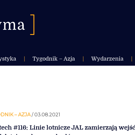
ystyka
|
Tygodnik – Azja
|
Wydarzenia
|
DNIK – AZJA
/ 03.08.2021
tech #116: Linie lotnicze JAL zamierzają wejś