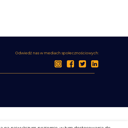
Odwiedź nas w mediach społecznościowych:
ia na najwyższym poziomie, w tym dostosowania do