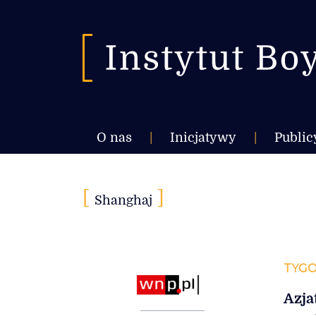
O nas
|
Inicjatywy
|
Public
[
]
Shanghaj
TYGO
Azja