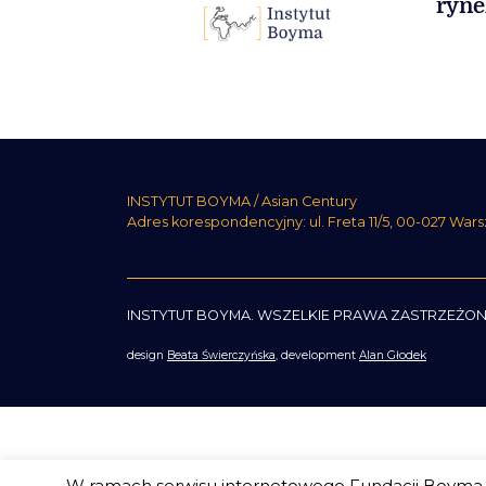
ryne
INSTYTUT BOYMA / Asian Century
Adres korespondencyjny: ul. Freta 11/5, 00-027 War
INSTYTUT BOYMA. WSZELKIE PRAWA ZASTRZEŻON
design
Beata Świerczyńska
, development
Alan Głodek
W ramach serwisu internetowego Fundacji Boyma s