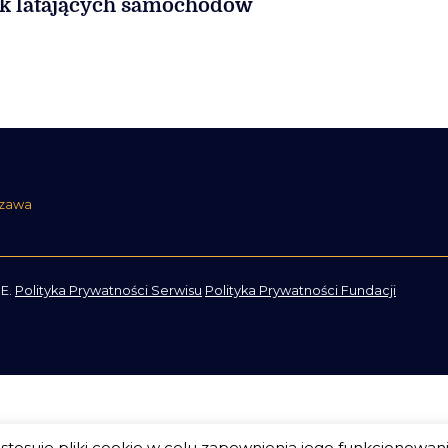
k latających samochodów
szawa
E.
Polityka Prywatności Serwisu
Polityka Prywatności Fundacji
tosuje pliki cookie w celu zapewnienia jego funkcjonowan