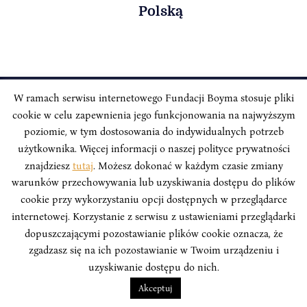
Polską
W ramach serwisu internetowego Fundacji Boyma stosuje pliki
cookie w celu zapewnienia jego funkcjonowania na najwyższym
INSTYTUT BOYMA / Asian Century
Adres korespondencyjny: ul. Freta 11/5, 00-027 Warszawa
poziomie, w tym dostosowania do indywidualnych potrzeb
użytkownika. Więcej informacji o naszej polityce prywatności
Odwiedź nas w mediach społecznościowych:
znajdziesz
tutaj
. Możesz dokonać w każdym czasie zmiany
warunków przechowywania lub uzyskiwania dostępu do plików
cookie przy wykorzystaniu opcji dostępnych w przeglądarce
internetowej. Korzystanie z serwisu z ustawieniami przeglądarki
dopuszczającymi pozostawianie plików cookie oznacza, że
INSTYTUT BOYMA. WSZELKIE PRAWA ZASTRZEŻONE.
Polityka
zgadzasz się na ich pozostawianie w Twoim urządzeniu i
Prywatności Serwisu
Polityka Prywatności Fundacji
uzyskiwanie dostępu do nich.
design
Beata Świerczyńska
, development
Alan Głodek
Akceptuj