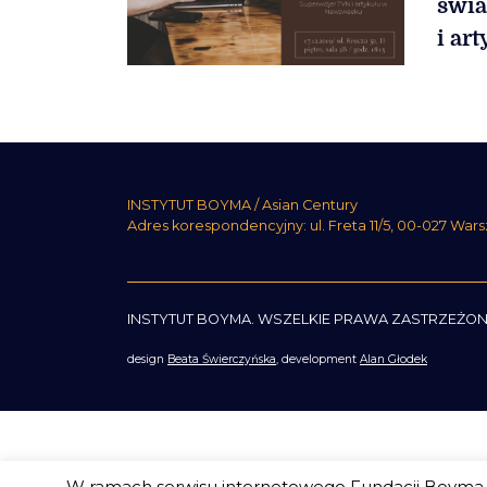
świa
i ar
INSTYTUT BOYMA / Asian Century
Adres korespondencyjny: ul. Freta 11/5, 00-027 War
INSTYTUT BOYMA. WSZELKIE PRAWA ZASTRZEŻON
design
Beata Świerczyńska
, development
Alan Głodek
W ramach serwisu internetowego Fundacji Boyma s