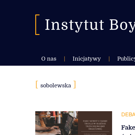
O nas
|
Inicjatywy
|
Public
[
]
sobolewska
DEBA
Fake