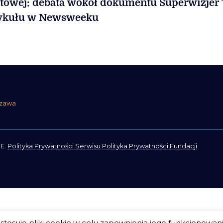
towej: debata wokół dokumentu Superwizjer
tykułu w Newsweeku
szawa
E.
Polityka Prywatności Serwisu
Polityka Prywatności Fundacji
tosuje pliki cookie w celu zapewnienia jego funkcjonowan