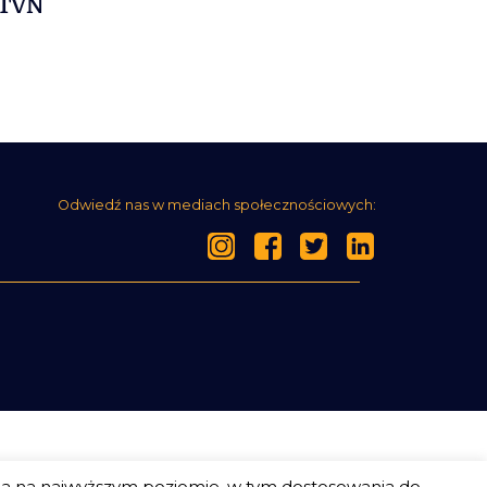
 TVN
Odwiedź nas w mediach społecznościowych:
ia na najwyższym poziomie, w tym dostosowania do