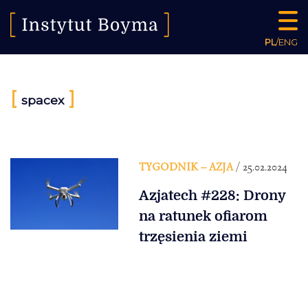
PL
/
ENG
[
]
spacex
TYGODNIK – AZJA
/ 25.02.2024
Azjatech #228: Drony
na ratunek ofiarom
trzęsienia ziemi