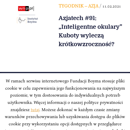
TYGODNIK – AZJA
/ 11.02.2021
Azjatech #91:
„Inteligentne okulary”
Kuboty wyleczą
krótkowzroczność?
W ramach serwisu internetowego Fundacji Boyma stosuje pliki
cookie w celu zapewnienia jego funkcjonowania na najwyższym
INSTYTUT BOYMA / Asian Century
Adres korespondencyjny: ul. Freta 11/5, 00-027 Warszawa
poziomie, w tym dostosowania do indywidualnych potrzeb
użytkownika. Więcej informacji o naszej polityce prywatności
Odwiedź nas w mediach społecznościowych:
znajdziesz
tutaj
. Możesz dokonać w każdym czasie zmiany
warunków przechowywania lub uzyskiwania dostępu do plików
cookie przy wykorzystaniu opcji dostępnych w przeglądarce