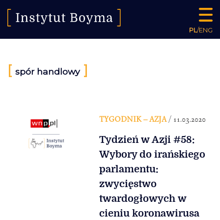
PL
/
ENG
[
]
spór handlowy
TYGODNIK – AZJA
/ 11.03.2020
Tydzień w Azji #58:
Wybory do irańskiego
parlamentu:
zwycięstwo
twardogłowych w
cieniu koronawirusa