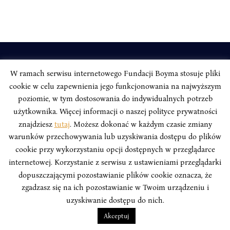
INSTYTUT BOYMA / Asian Century
W ramach serwisu internetowego Fundacji Boyma stosuje pliki
Adres korespondencyjny: ul. Freta 11/5, 00-027 Warszawa
cookie w celu zapewnienia jego funkcjonowania na najwyższym
poziomie, w tym dostosowania do indywidualnych potrzeb
Odwiedź nas w mediach społecznościowych:
użytkownika. Więcej informacji o naszej polityce prywatności
znajdziesz
tutaj
. Możesz dokonać w każdym czasie zmiany
warunków przechowywania lub uzyskiwania dostępu do plików
cookie przy wykorzystaniu opcji dostępnych w przeglądarce
internetowej. Korzystanie z serwisu z ustawieniami przeglądarki
INSTYTUT BOYMA. WSZELKIE PRAWA ZASTRZEŻONE.
Polityka
Prywatności Serwisu
Polityka Prywatności Fundacji
dopuszczającymi pozostawianie plików cookie oznacza, że
zgadzasz się na ich pozostawianie w Twoim urządzeniu i
design
Beata Świerczyńska
, development
Alan Głodek
uzyskiwanie dostępu do nich.
Akceptuj