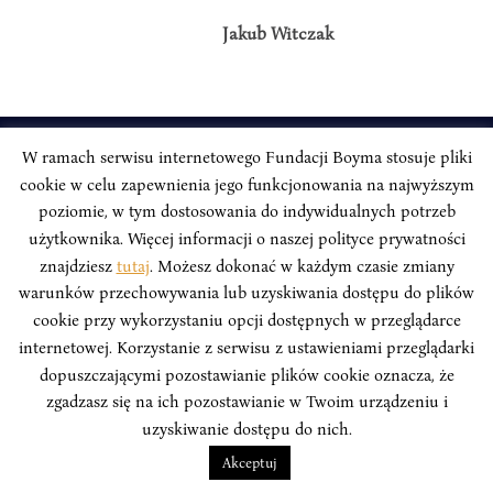
Jakub Witczak
W ramach serwisu internetowego Fundacji Boyma stosuje pliki
INSTYTUT BOYMA / Asian Century
cookie w celu zapewnienia jego funkcjonowania na najwyższym
Adres korespondencyjny: ul. Freta 11/5, 00-027 Warszawa
poziomie, w tym dostosowania do indywidualnych potrzeb
użytkownika. Więcej informacji o naszej polityce prywatności
Odwiedź nas w mediach społecznościowych:
znajdziesz
tutaj
. Możesz dokonać w każdym czasie zmiany
warunków przechowywania lub uzyskiwania dostępu do plików
cookie przy wykorzystaniu opcji dostępnych w przeglądarce
internetowej. Korzystanie z serwisu z ustawieniami przeglądarki
dopuszczającymi pozostawianie plików cookie oznacza, że
INSTYTUT BOYMA. WSZELKIE PRAWA ZASTRZEŻONE.
Polityka
Prywatności Serwisu
Polityka Prywatności Fundacji
zgadzasz się na ich pozostawianie w Twoim urządzeniu i
uzyskiwanie dostępu do nich.
design
Beata Świerczyńska
, development
Alan Głodek
Akceptuj