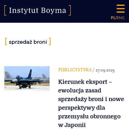
PL
/
ENG
[
]
sprzedaż broni
PUBLICYSTYKA
/ 27.09.2025
Kierunek eksport –
ewolucja zasad
sprzedaży broni i nowe
perspektywy dla
przemysłu obronnego
w Japonii