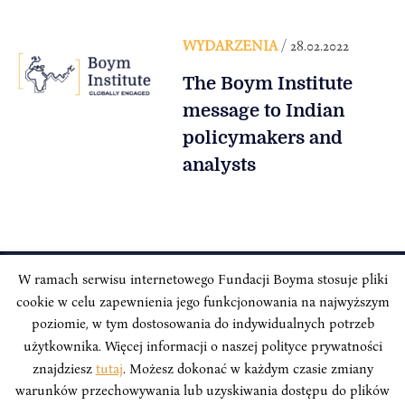
WYDARZENIA
/ 28.02.2022
The Boym Institute
message to Indian
policymakers and
analysts
W ramach serwisu internetowego Fundacji Boyma stosuje pliki
cookie w celu zapewnienia jego funkcjonowania na najwyższym
INSTYTUT BOYMA / Asian Century
Adres korespondencyjny: ul. Freta 11/5, 00-027 Warszawa
poziomie, w tym dostosowania do indywidualnych potrzeb
użytkownika. Więcej informacji o naszej polityce prywatności
Odwiedź nas w mediach społecznościowych:
znajdziesz
tutaj
. Możesz dokonać w każdym czasie zmiany
warunków przechowywania lub uzyskiwania dostępu do plików