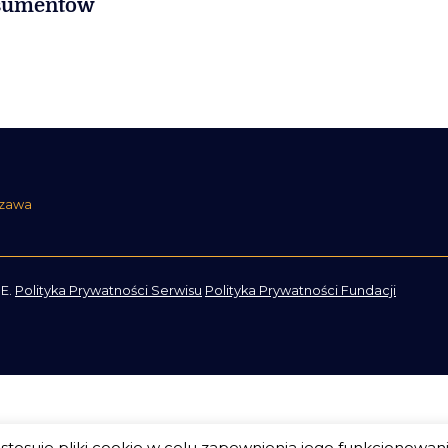
sumentów
szawa
E.
Polityka Prywatności Serwisu
Polityka Prywatności Fundacji
tosuje pliki cookie w celu zapewnienia jego funkcjonowan