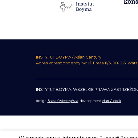
kon
INSTYTUT BOYMA / Asian Century
Adres korespondencyjny: ul. Freta 11/5, 00-027 War
INSTYTUT BOYMA. WSZELKIE PRAWA ZASTRZEŻON
design
Beata Świerczyńska
, development
Alan Głodek
W ramach serwisu internetowego Fundacji Boyma s