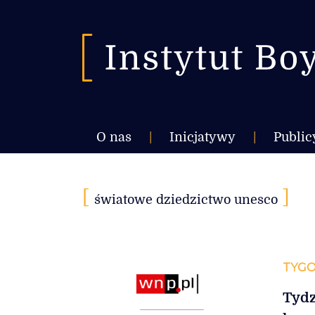
O nas
|
Inicjatywy
|
Public
[
]
światowe dziedzictwo unesco
TYGO
Tydz