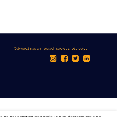
Odwiedź nas w mediach społecznościowych:
ia na najwyższym poziomie, w tym dostosowania do