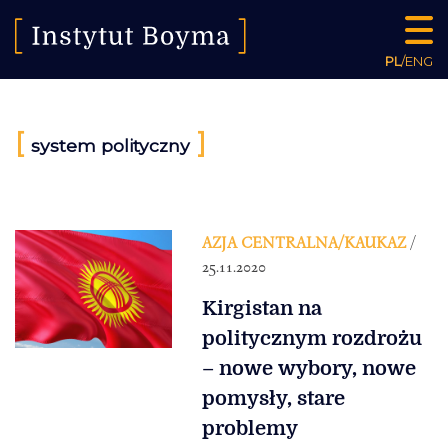
PL
/
ENG
[
]
system polityczny
AZJA CENTRALNA/KAUKAZ
/
25.11.2020
Kirgistan na
politycznym rozdrożu
– nowe wybory, nowe
pomysły, stare
problemy