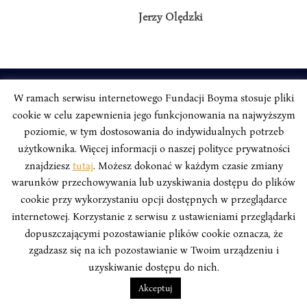
Jerzy Olędzki
W ramach serwisu internetowego Fundacji Boyma stosuje pliki
INSTYTUT BOYMA / Asian Century
cookie w celu zapewnienia jego funkcjonowania na najwyższym
Adres korespondencyjny: ul. Freta 11/5, 00-027 Warszawa
poziomie, w tym dostosowania do indywidualnych potrzeb
Odwiedź nas w mediach społecznościowych:
użytkownika. Więcej informacji o naszej polityce prywatności
znajdziesz
tutaj
. Możesz dokonać w każdym czasie zmiany
warunków przechowywania lub uzyskiwania dostępu do plików
cookie przy wykorzystaniu opcji dostępnych w przeglądarce
internetowej. Korzystanie z serwisu z ustawieniami przeglądarki
INSTYTUT BOYMA. WSZELKIE PRAWA ZASTRZEŻONE.
Polityka
dopuszczającymi pozostawianie plików cookie oznacza, że
Prywatności Serwisu
Polityka Prywatności Fundacji
zgadzasz się na ich pozostawianie w Twoim urządzeniu i
uzyskiwanie dostępu do nich.
design
Beata Świerczyńska
, development
Alan Głodek
Akceptuj