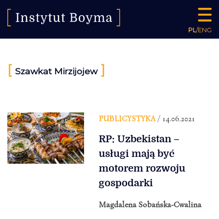
PL
/
ENG
[
]
Szawkat Mirzijojew
PUBLICYSTYKA
/ 14.06.2021
RP: Uzbekistan –
usługi mają być
motorem rozwoju
gospodarki
Magdalena Sobańska-Cwalina