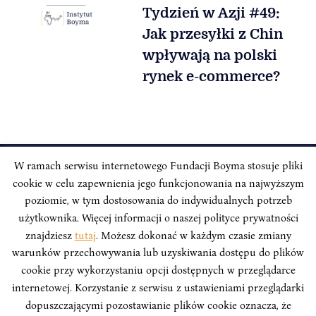
Tydzień w Azji #49:
Jak przesyłki z Chin
wpływają na polski
rynek e-commerce?
W ramach serwisu internetowego Fundacji Boyma stosuje pliki
cookie w celu zapewnienia jego funkcjonowania na najwyższym
INSTYTUT BOYMA / Asian Century
Adres korespondencyjny: ul. Freta 11/5, 00-027 Warszawa
poziomie, w tym dostosowania do indywidualnych potrzeb
użytkownika. Więcej informacji o naszej polityce prywatności
Odwiedź nas w mediach społecznościowych:
znajdziesz
tutaj
. Możesz dokonać w każdym czasie zmiany
warunków przechowywania lub uzyskiwania dostępu do plików
cookie przy wykorzystaniu opcji dostępnych w przeglądarce
internetowej. Korzystanie z serwisu z ustawieniami przeglądarki
dopuszczającymi pozostawianie plików cookie oznacza, że
INSTYTUT BOYMA. WSZELKIE PRAWA ZASTRZEŻONE.
Polityka