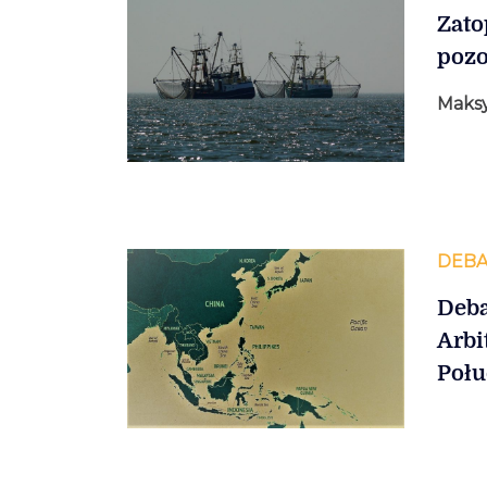
Zato
pozo
Maks
DEBA
Deba
Arbi
Połu