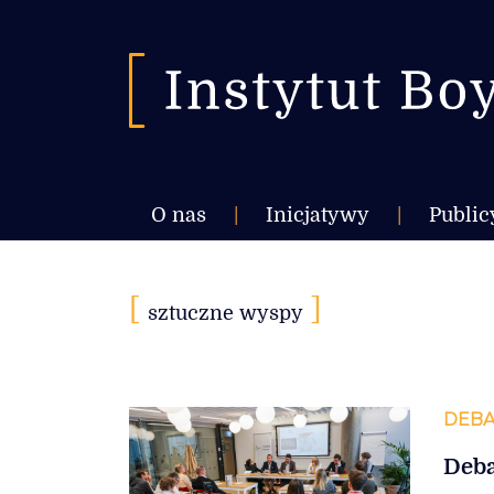
O nas
|
Inicjatywy
|
Public
[
]
sztuczne wyspy
DEBA
Deba