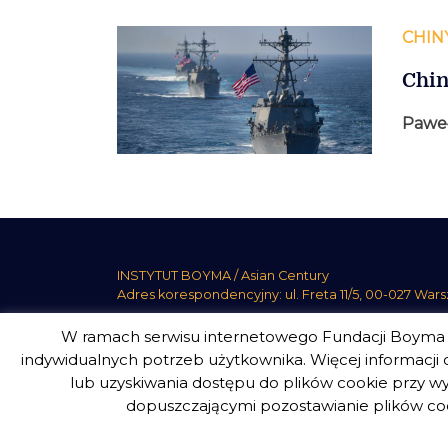
CHIN
Chin
Pawe
INSTYTUT BOYMA / Asian Century
Adres korespondencyjny: ul. Freta 11/5, 00-027 War
W ramach serwisu internetowego Fundacji Boyma s
indywidualnych potrzeb użytkownika. Więcej informacji o
INSTYTUT BOYMA. WSZELKIE PRAWA ZASTRZEŻON
lub uzyskiwania dostępu do plików cookie przy wy
dopuszczającymi pozostawianie plików coo
design
Beata Świerczyńska
, development
Alan Głodek