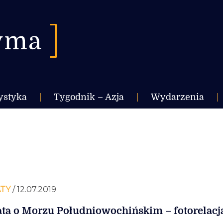
ystyka
|
Tygodnik – Azja
|
Wydarzenia
|
TY
/ 12.07.2019
ta o Morzu Południowochińskim – fotorelacj