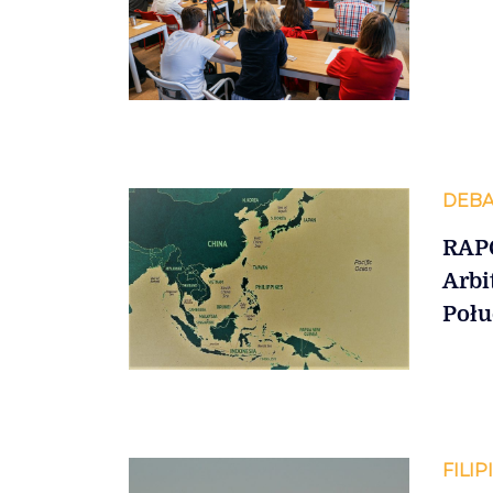
DEBA
RAPO
Arbi
Połu
FILIP