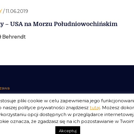
Y
/ 11.06.2019
y – USA na Morzu Południowochińskim
ł Behrendt
szawa
tosuje pliki cookie w celu zapewnienia jego funkcjonowan
 naszej polityce prywatności znajdziesz
tutaj
. Możesz doko
E.
Polityka Prywatności Serwisu
Polityka Prywatności Fundacji
korzystaniu opcji dostępnych w przeglądarce internetowej. 
kie oznacza, że zgadzasz się na ich pozostawianie w Twoim 
Akceptuj