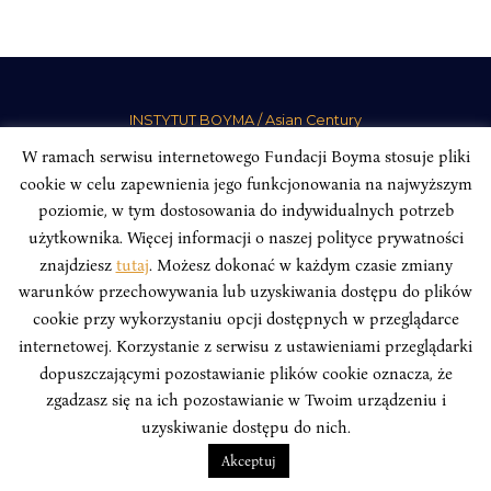
INSTYTUT BOYMA / Asian Century
Adres korespondencyjny: ul. Freta 11/5, 00-027 Warszawa
W ramach serwisu internetowego Fundacji Boyma stosuje pliki
Odwiedź nas w mediach społecznościowych:
cookie w celu zapewnienia jego funkcjonowania na najwyższym
poziomie, w tym dostosowania do indywidualnych potrzeb
użytkownika. Więcej informacji o naszej polityce prywatności
znajdziesz
tutaj
. Możesz dokonać w każdym czasie zmiany
warunków przechowywania lub uzyskiwania dostępu do plików
INSTYTUT BOYMA. WSZELKIE PRAWA ZASTRZEŻONE.
Polityka
cookie przy wykorzystaniu opcji dostępnych w przeglądarce
Prywatności Serwisu
Polityka Prywatności Fundacji
internetowej. Korzystanie z serwisu z ustawieniami przeglądarki
dopuszczającymi pozostawianie plików cookie oznacza, że
design
Beata Świerczyńska
, development
Alan Głodek
zgadzasz się na ich pozostawianie w Twoim urządzeniu i
uzyskiwanie dostępu do nich.
Akceptuj