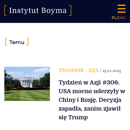
PL
/
ENG
[
]
Temu
TYGODNIK – AZJA
/ 25.01.2025
Tydzień w Azji #306:
USA mocno uderzyły w
Chiny i Rosję. Decyzja
zapadła, zanim zjawił
się Trump