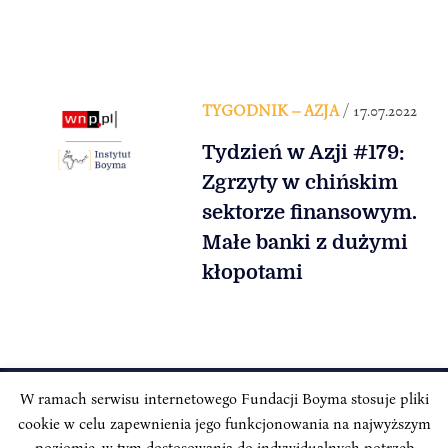
TYGODNIK – AZJA
/ 17.07.2022
Tydzień w Azji #179:
Zgrzyty w chińskim
sektorze finansowym.
Małe banki z dużymi
kłopotami
W ramach serwisu internetowego Fundacji Boyma stosuje pliki
cookie w celu zapewnienia jego funkcjonowania na najwyższym
INSTYTUT BOYMA / Asian Century
Adres korespondencyjny: ul. Freta 11/5, 00-027 Warszawa
poziomie, w tym dostosowania do indywidualnych potrzeb