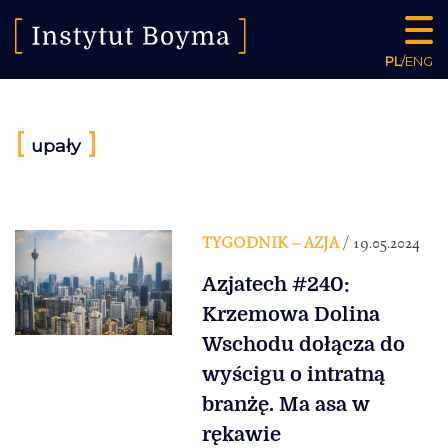
PL
/
ENG
[
]
upały
TYGODNIK – AZJA
/ 19.05.2024
Azjatech #240:
Krzemowa Dolina
Wschodu dołącza do
wyścigu o intratną
branżę. Ma asa w
rękawie