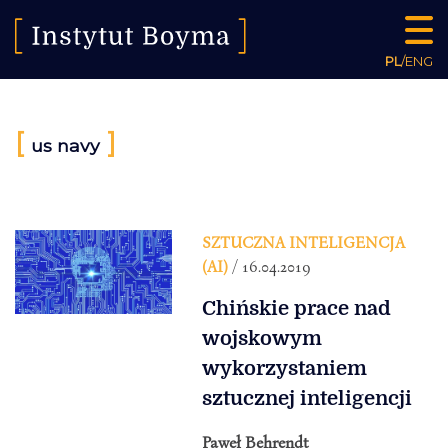
PL
/
ENG
[
]
us navy
SZTUCZNA INTELIGENCJA
(AI)
/ 16.04.2019
Chińskie prace nad
wojskowym
wykorzystaniem
sztucznej inteligencji
Paweł Behrendt