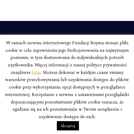
INSTYTUT BOYMA / Asian Century
W ramach serwisu internetowego Fundacji Boyma stosuje pliki
Adres korespondencyjny: ul. Freta 11/5, 00-027 Warszawa
cookie w celu zapewnienia jego funkcjonowania na najwyższym
Odwiedź nas w mediach społecznościowych:
poziomie, w tym dostosowania do indywidualnych potrzeb
użytkownika. Więcej informacji o naszej polityce prywatności
znajdziesz
tutaj
. Możesz dokonać w każdym czasie zmiany
warunków przechowywania lub uzyskiwania dostępu do plików
cookie przy wykorzystaniu opcji dostępnych w przeglądarce
INSTYTUT BOYMA. WSZELKIE PRAWA ZASTRZEŻONE.
Polityka
internetowej. Korzystanie z serwisu z ustawieniami przeglądarki
Prywatności Serwisu
Polityka Prywatności Fundacji
dopuszczającymi pozostawianie plików cookie oznacza, że
design
Beata Świerczyńska
, development
Alan Głodek
zgadzasz się na ich pozostawianie w Twoim urządzeniu i
uzyskiwanie dostępu do nich.
Akceptuj