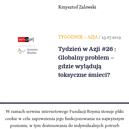
Krzysztof Zalewski
TYGODNIK – AZJA
/ 23.07.2019
Tydzień w Azji #26 :
Globalny problem –
gdzie wylądują
toksyczne śmieci?
W ramach serwisu internetowego Fundacji Boyma stosuje pliki
cookie w celu zapewnienia jego funkcjonowania na najwyższym
INSTYTUT BOYMA / Asian Century
Adres korespondencyjny: ul. Freta 11/5, 00-027 Warszawa
poziomie, w tym dostosowania do indywidualnych potrzeb