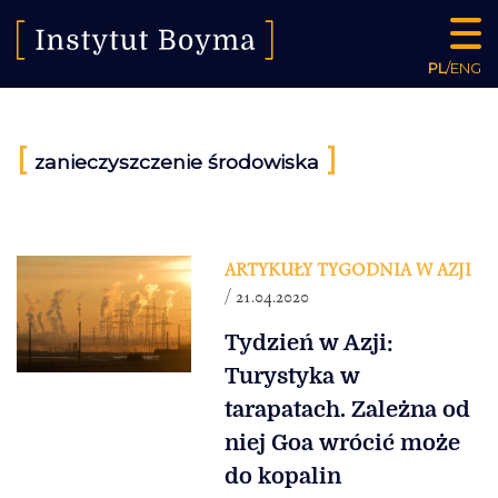
PL
/
ENG
[
]
zanieczyszczenie środowiska
ARTYKUŁY TYGODNIA W AZJI
/ 21.04.2020
Tydzień w Azji:
Turystyka w
tarapatach. Zależna od
niej Goa wrócić może
do kopalin