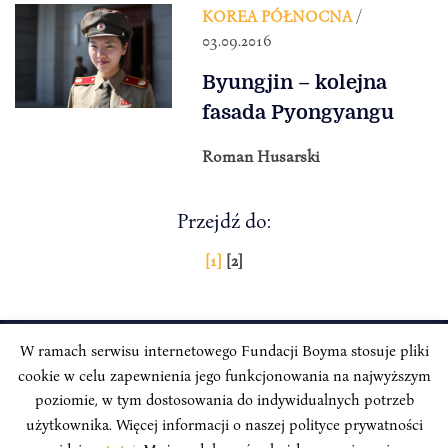
KOREA PÓŁNOCNA
/
03.09.2016
Byungjin – kolejna
fasada Pyongyangu
Roman Husarski
Przejdź do:
Stronicowanie
[1]
[2]
wpisów
W ramach serwisu internetowego Fundacji Boyma stosuje pliki
cookie w celu zapewnienia jego funkcjonowania na najwyższym
INSTYTUT BOYMA / Asian Century
Adres korespondencyjny: ul. Freta 11/5, 00-027 Warszawa
poziomie, w tym dostosowania do indywidualnych potrzeb
użytkownika. Więcej informacji o naszej polityce prywatności
Odwiedź nas w mediach społecznościowych: