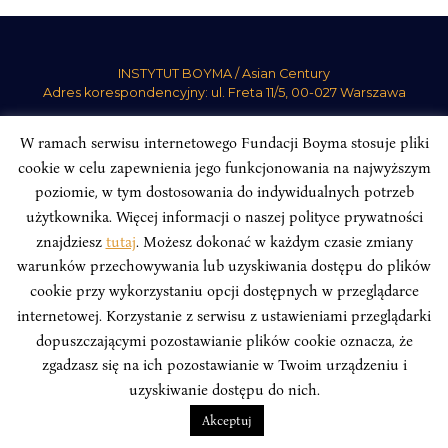
INSTYTUT BOYMA / Asian Century
Adres korespondencyjny: ul. Freta 11/5, 00-027 Warszawa
Odwiedź nas w mediach społecznościowych:
W ramach serwisu internetowego Fundacji Boyma stosuje pliki
cookie w celu zapewnienia jego funkcjonowania na najwyższym
poziomie, w tym dostosowania do indywidualnych potrzeb
użytkownika. Więcej informacji o naszej polityce prywatności
znajdziesz
tutaj
. Możesz dokonać w każdym czasie zmiany
INSTYTUT BOYMA. WSZELKIE PRAWA ZASTRZEŻONE.
Polityka
warunków przechowywania lub uzyskiwania dostępu do plików
Prywatności Serwisu
Polityka Prywatności Fundacji
cookie przy wykorzystaniu opcji dostępnych w przeglądarce
design
Beata Świerczyńska
, development
Alan Głodek
internetowej. Korzystanie z serwisu z ustawieniami przeglądarki
dopuszczającymi pozostawianie plików cookie oznacza, że
zgadzasz się na ich pozostawianie w Twoim urządzeniu i
uzyskiwanie dostępu do nich.
Akceptuj