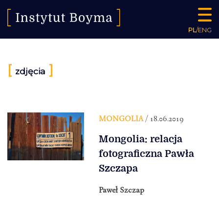
PL
/
ENG
[
]
zdjęcia
MONGOLIA
/ 18.06.2019
Mongolia: relacja
fotograficzna Pawła
Szczapa
Paweł Szczap