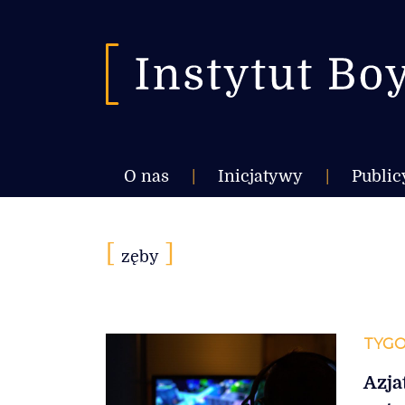
O nas
|
Inicjatywy
|
Public
[
]
zęby
TYGO
Azja