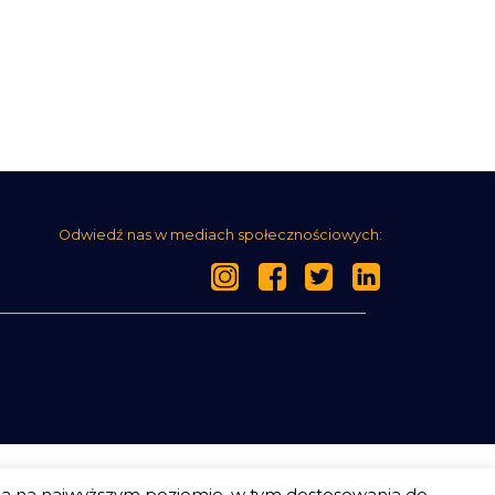
Odwiedź nas w mediach społecznościowych:
ia na najwyższym poziomie, w tym dostosowania do