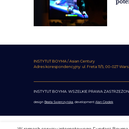
pote
INSTYTUT BOYMA / Asian Century
Adres korespondencyjny: ul. Freta 11/5, 00-027 War
INSTYTUT BOYMA. WSZELKIE PRAWA ZASTRZEŻON
design
Beata Świerczyńska
, development
Alan Głodek
W ramach serwisu internetowego Fundacji Boyma s