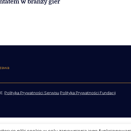
ntatem w branży gier
szawa
E.
Polityka Prywatności Serwisu
Polityka Prywatności Fundacji
tosuje pliki cookie w celu zapewnienia jego funkcjonowan