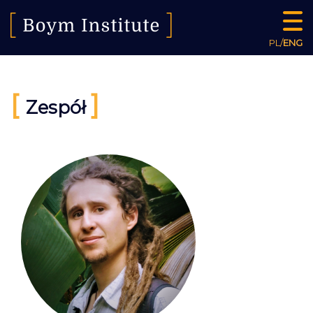
PL
/
ENG
[
]
Zespół