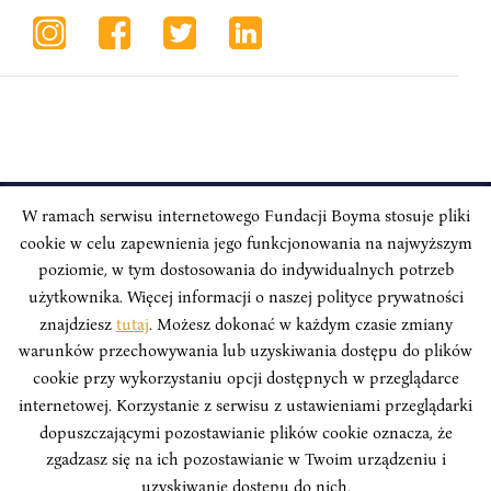
W ramach serwisu internetowego Fundacji Boyma stosuje pliki
cookie w celu zapewnienia jego funkcjonowania na najwyższym
INSTYTUT BOYMA / Asian Century
Correspondence address: Freta 11/5, 00-227 Warsaw, Poland
poziomie, w tym dostosowania do indywidualnych potrzeb
użytkownika. Więcej informacji o naszej polityce prywatności
Stay Connected, Visit our Social Media Pages:
znajdziesz
tutaj
. Możesz dokonać w każdym czasie zmiany
warunków przechowywania lub uzyskiwania dostępu do plików
cookie przy wykorzystaniu opcji dostępnych w przeglądarce
internetowej. Korzystanie z serwisu z ustawieniami przeglądarki
dopuszczającymi pozostawianie plików cookie oznacza, że
Boym Institute. All right reserved.
Polityka Prywatności Serwisu
zgadzasz się na ich pozostawianie w Twoim urządzeniu i
Polityka Prywatności Fundacji
uzyskiwanie dostępu do nich.