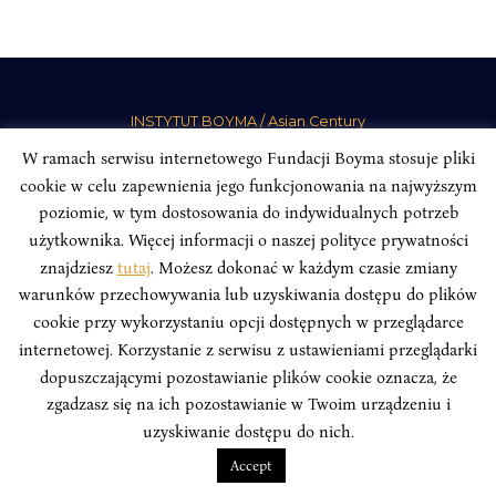
INSTYTUT BOYMA / Asian Century
Correspondence address: Freta 11/5, 00-227 Warsaw, Poland
W ramach serwisu internetowego Fundacji Boyma stosuje pliki
Stay Connected, Visit our Social Media Pages:
cookie w celu zapewnienia jego funkcjonowania na najwyższym
poziomie, w tym dostosowania do indywidualnych potrzeb
użytkownika. Więcej informacji o naszej polityce prywatności
znajdziesz
tutaj
. Możesz dokonać w każdym czasie zmiany
warunków przechowywania lub uzyskiwania dostępu do plików
Boym Institute. All right reserved.
Polityka Prywatności Serwisu
cookie przy wykorzystaniu opcji dostępnych w przeglądarce
Polityka Prywatności Fundacji
internetowej. Korzystanie z serwisu z ustawieniami przeglądarki
dopuszczającymi pozostawianie plików cookie oznacza, że
design
Beata Świerczyńska
, development
Alan Głodek
zgadzasz się na ich pozostawianie w Twoim urządzeniu i
uzyskiwanie dostępu do nich.
Accept