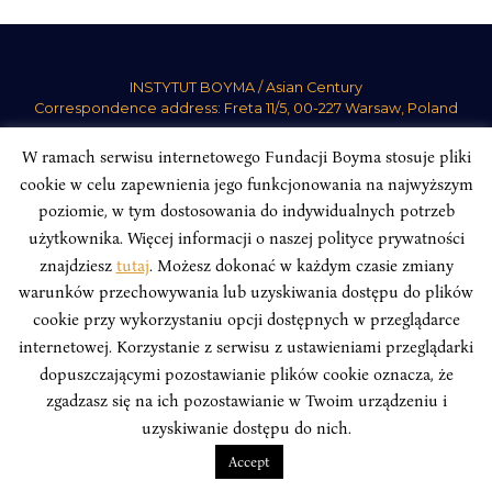
INSTYTUT BOYMA / Asian Century
Correspondence address: Freta 11/5, 00-227 Warsaw, Poland
Stay Connected, Visit our Social Media Pages:
W ramach serwisu internetowego Fundacji Boyma stosuje pliki
cookie w celu zapewnienia jego funkcjonowania na najwyższym
poziomie, w tym dostosowania do indywidualnych potrzeb
użytkownika. Więcej informacji o naszej polityce prywatności
znajdziesz
tutaj
. Możesz dokonać w każdym czasie zmiany
Boym Institute. All right reserved.
Polityka Prywatności Serwisu
warunków przechowywania lub uzyskiwania dostępu do plików
Polityka Prywatności Fundacji
cookie przy wykorzystaniu opcji dostępnych w przeglądarce
design
Beata Świerczyńska
, development
Alan Głodek
internetowej. Korzystanie z serwisu z ustawieniami przeglądarki
dopuszczającymi pozostawianie plików cookie oznacza, że
zgadzasz się na ich pozostawianie w Twoim urządzeniu i
uzyskiwanie dostępu do nich.
Accept