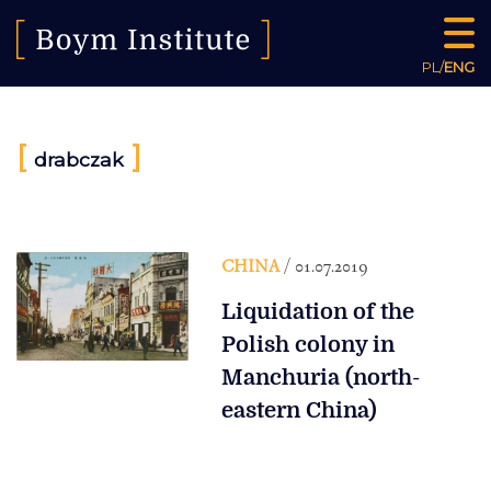
PL
/
ENG
[
]
drabczak
CHINA
/ 01.07.2019
Liquidation of the
Polish colony in
Manchuria (north-
eastern China)