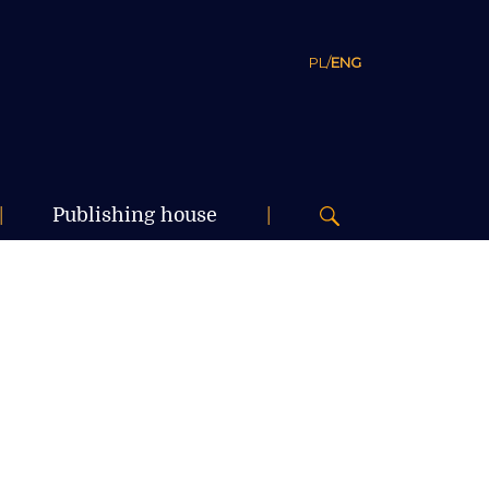
PL
/
ENG
|
Publishing house
|