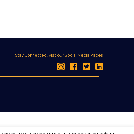
Stay Connected, Visit our Social Media Pages:
ia na najwyższym poziomie, w tym dostosowania do