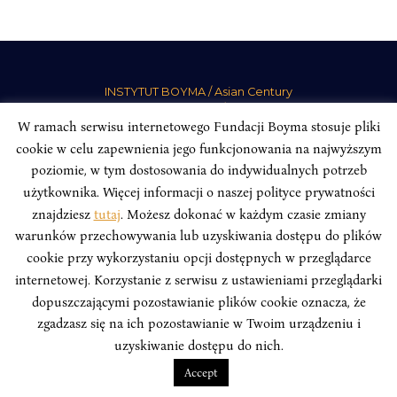
INSTYTUT BOYMA / Asian Century
Correspondence address: Freta 11/5, 00-227 Warsaw, Poland
W ramach serwisu internetowego Fundacji Boyma stosuje pliki
Stay Connected, Visit our Social Media Pages:
cookie w celu zapewnienia jego funkcjonowania na najwyższym
poziomie, w tym dostosowania do indywidualnych potrzeb
użytkownika. Więcej informacji o naszej polityce prywatności
znajdziesz
tutaj
. Możesz dokonać w każdym czasie zmiany
warunków przechowywania lub uzyskiwania dostępu do plików
Boym Institute. All right reserved.
Polityka Prywatności Serwisu
cookie przy wykorzystaniu opcji dostępnych w przeglądarce
Polityka Prywatności Fundacji
internetowej. Korzystanie z serwisu z ustawieniami przeglądarki
design
Beata Świerczyńska
, development
Alan Głodek
dopuszczającymi pozostawianie plików cookie oznacza, że
zgadzasz się na ich pozostawianie w Twoim urządzeniu i
uzyskiwanie dostępu do nich.
Accept