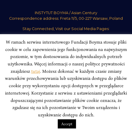
INSTYTUT BOYMA / Asian Century
Correspondence address: Freta 11/5, 00-227 Warsaw, Poland
Stay Connected, Visit our Social Media Pages:
W ramach serwisu internetowego Fundacji Boyma stosuje pliki
cookie w celu zapewnienia jego funkcjonowania na najwyższym
poziomie, w tym dostosowania do indywidualnych potrzeb
użytkownika. Więcej informacji o naszej polityce prywatności
Boym Institute. All right reserved.
Polityka Prywatności Serwisu
Polityka Prywatności Fundacji
znajdziesz
tutaj
. Możesz dokonać w każdym czasie zmiany
warunków przechowywania lub uzyskiwania dostępu do plików
design
Beata Świerczyńska
, development
Alan Głodek
cookie przy wykorzystaniu opcji dostępnych w przeglądarce
internetowej. Korzystanie z serwisu z ustawieniami przeglądarki
dopuszczającymi pozostawianie plików cookie oznacza, że
zgadzasz się na ich pozostawianie w Twoim urządzeniu i
uzyskiwanie dostępu do nich.
Accept