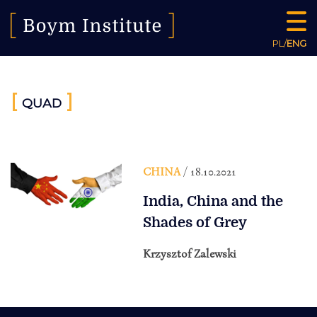
PL
/
ENG
[
]
QUAD
CHINA
/ 18.10.2021
India, China and the
Shades of Grey
Krzysztof Zalewski