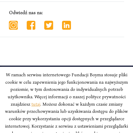
Odwiedź nas na:
W ramach serwisu internetowego Fundacji Boyma stosuje pliki
cookie w celu zapewnienia jego funkcjonowania na najwyższym
INSTYTUT BOYMA / Asian Century
Adres korespondencyjny: ul. Freta 11/5, 00-027 Warszawa
poziomie, w tym dostosowania do indywidualnych potrzeb
użytkownika. Więcej informacji o naszej polityce prywatności
Odwiedź nas w mediach społecznościowych:
znajdziesz
tutaj
. Możesz dokonać w każdym czasie zmiany
warunków przechowywania lub uzyskiwania dostępu do plików
cookie przy wykorzystaniu opcji dostępnych w przeglądarce
internetowej. Korzystanie z serwisu z ustawieniami przeglądarki