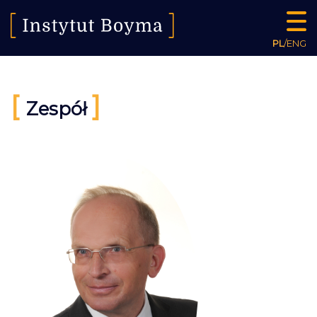
PL
/
ENG
[
]
Zespół