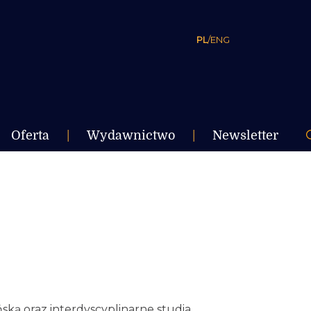
PL
/
ENG
Oferta
|
Wydawnictwo
|
Newsletter
ińską oraz interdyscyplinarne studia