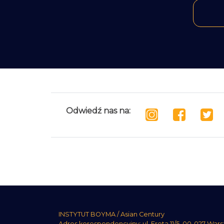
Odwiedź nas na:
INSTYTUT BOYMA / Asian Century
Adres korespondencyjny: ul. Freta 11/5, 00-027 War