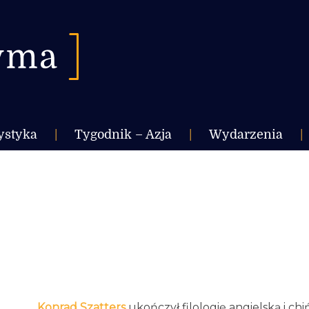
ystyka
|
Tygodnik – Azja
|
Wydarzenia
|
Konrad Szatters
ukończył filologię angielską i ch