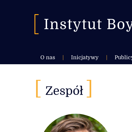
O nas
|
Inicjatywy
|
Public
[
]
Zespół