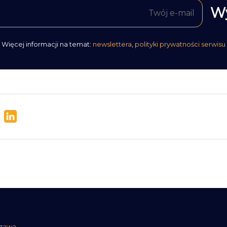
Więcej informacji na temat:
newslettera
,
polityki prywatności serwisu
szawa