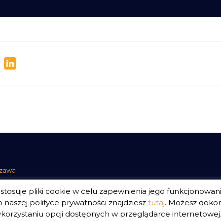
szawa
tosuje pliki cookie w celu zapewnienia jego funkcjonowan
 naszej polityce prywatności znajdziesz
tutaj
. Możesz doko
korzystaniu opcji dostępnych w przeglądarce internetowej. 
E.
Polityka Prywatności Serwisu
Polityka Prywatności Fundacji