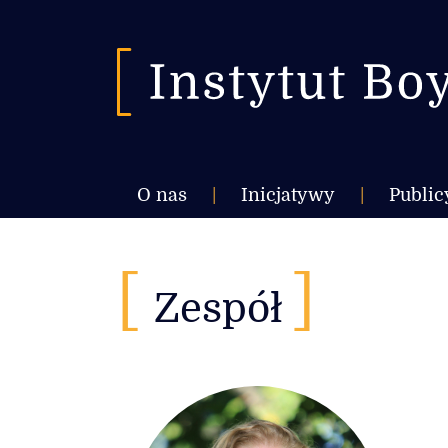
O nas
|
Inicjatywy
|
Public
[
]
Zespół