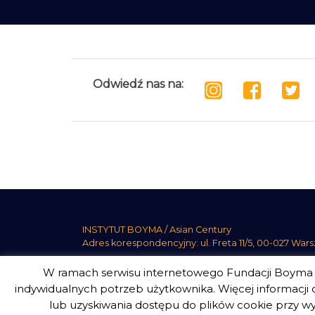
Odwiedź nas na:
INSTYTUT BOYMA / Asian Century
Adres korespondencyjny: ul. Freta 11/5, 00-027 War
W ramach serwisu internetowego Fundacji Boyma s
indywidualnych potrzeb użytkownika. Więcej informacji o
lub uzyskiwania dostępu do plików cookie przy wy
INSTYTUT BOYMA. WSZELKIE PRAWA ZASTRZEŻON