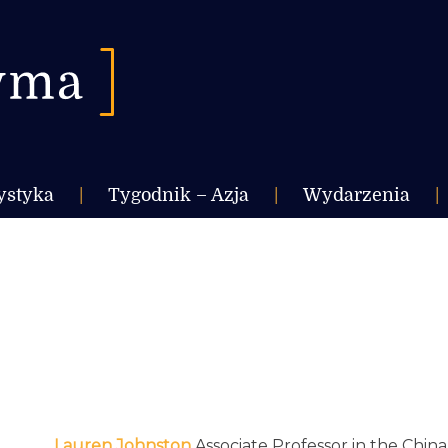
ystyka
|
Tygodnik – Azja
|
Wydarzenia
|
Lauren Johnston
Associate Professor in the China