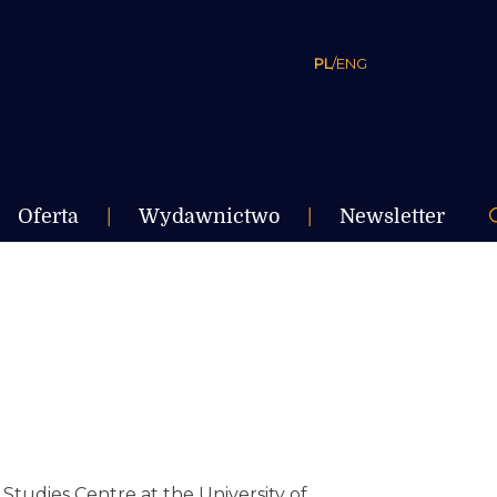
PL
/
ENG
Oferta
|
Wydawnictwo
|
Newsletter
 Studies Centre at the University of