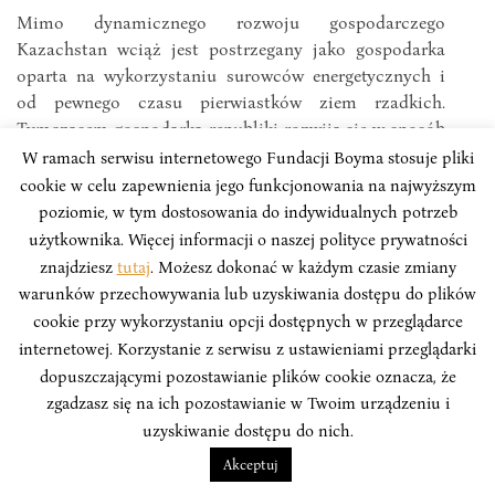
Mimo dynamicznego rozwoju gospodarczego
Kazachstan wciąż jest postrzegany jako gospodarka
oparta na wykorzystaniu surowców energetycznych i
od pewnego czasu pierwiastków ziem rzadkich.
Tymczasem gospodarka republiki rozwija się w sposób
zbalansowany.
W ramach serwisu internetowego Fundacji Boyma stosuje pliki
cookie w celu zapewnienia jego funkcjonowania na najwyższym
Jerzy Olędzki
poziomie, w tym dostosowania do indywidualnych potrzeb
użytkownika. Więcej informacji o naszej polityce prywatności
znajdziesz
tutaj
. Możesz dokonać w każdym czasie zmiany
warunków przechowywania lub uzyskiwania dostępu do plików
cookie przy wykorzystaniu opcji dostępnych w przeglądarce
internetowej. Korzystanie z serwisu z ustawieniami przeglądarki
dopuszczającymi pozostawianie plików cookie oznacza, że
zgadzasz się na ich pozostawianie w Twoim urządzeniu i
uzyskiwanie dostępu do nich.
Akceptuj