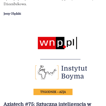
Dżeenbekowa.
Jerzy Olędzki
TYGODNIK – AZJA
Azjatech #75: Sztuczna inteligencja w