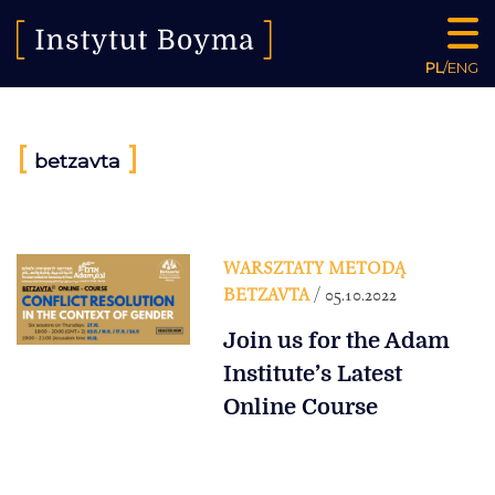
PL
/
ENG
[
]
betzavta
WARSZTATY METODĄ
BETZAVTA
/ 05.10.2022
Join us for the Adam
Institute’s Latest
Online Course