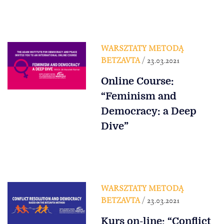
WARSZTATY METODĄ
BETZAVTA
/ 23.03.2021
Online Course:
“Feminism and
Democracy: a Deep
Dive”
WARSZTATY METODĄ
BETZAVTA
/ 23.03.2021
Kurs on-line: “Conflict