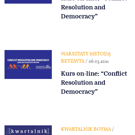
Resolution and
Democracy”
WARSZTATY METODĄ
BETZAVTA
/ 06.03.2021
Kurs on-line: “Conflict
Resolution and
Democracy”
KWARTALNIK BOYMA
/