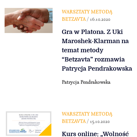
WARSZTATY METODĄ
BETZAVTA
/ 16.10.2020
Gra w Platona. Z Uki
Maroshek-Klarman na
temat metody
“Betzavta” rozmawia
Patrycja Pendrakowska
Patrycja Pendrakowska
WARSZTATY METODĄ
BETZAVTA
/ 15.10.2020
Kurs online: „Wolność