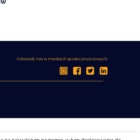
ów
Odwiedź nas w mediach społecznościowych:
ia na najwyższym poziomie, w tym dostosowania do