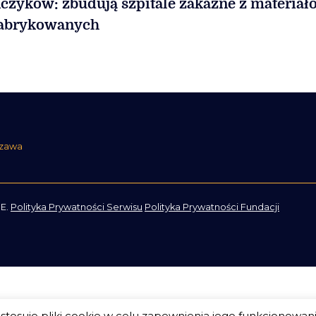
czyków: zbudują szpitale zakaźne z materiał
fabrykowanych
szawa
E.
Polityka Prywatności Serwisu
Polityka Prywatności Fundacji
tosuje pliki cookie w celu zapewnienia jego funkcjonowan