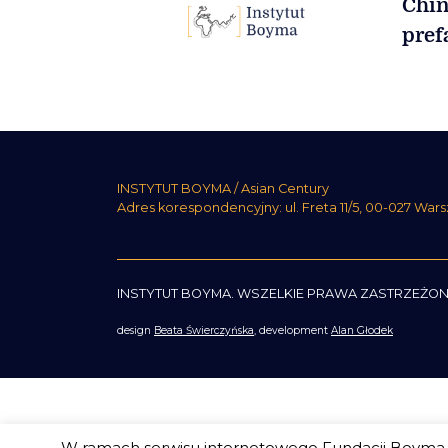
Chiń
pre
INSTYTUT BOYMA / Asian Century
Adres korespondencyjny: ul. Freta 11/5, 00-027 War
INSTYTUT BOYMA. WSZELKIE PRAWA ZASTRZEŻON
design
Beata Świerczyńska
, development
Alan Głodek
W ramach serwisu internetowego Fundacji Boyma s