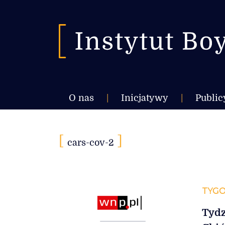
O nas
|
Inicjatywy
|
Public
[
]
cars-cov-2
TYGO
Tydz