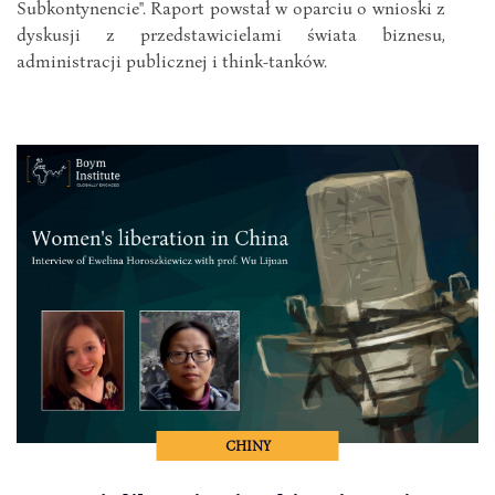
Subkontynencie". Raport powstał w oparciu o wnioski z
dyskusji z przedstawicielami świata biznesu,
administracji publicznej i think-tanków.
CHINY