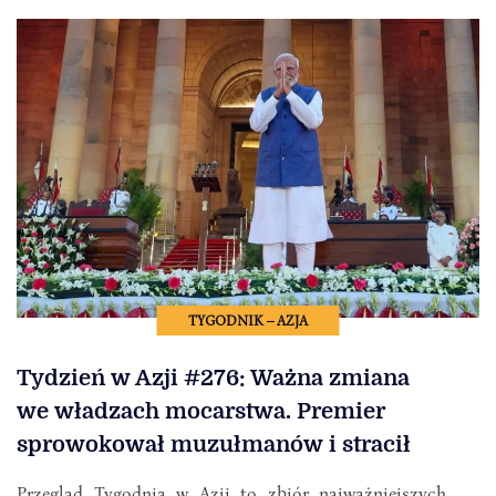
TYGODNIK – AZJA
Tydzień w Azji #276: Ważna zmiana
we władzach mocarstwa. Premier
sprowokował muzułmanów i stracił
Przegląd Tygodnia w Azji to zbiór najważniejszych