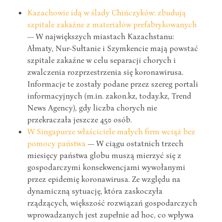
Kazachowie idą w ślady Chińczyków: zbudują
szpitale zakaźne z materiałów prefabrykowanych
— W największych miastach Kazachstanu:
Ałmaty, Nur-Sułtanie i Szymkencie mają powstać
szpitale zakaźne w celu separacji chorych i
zwalczenia rozprzestrzenia się koronawirusa.
Informacje te zostały podane przez szereg portali
informacyjnych (m.in. zakon.kz, today.kz, Trend
News Agency), gdy liczba chorych nie
przekraczała jeszcze 450 osób.
W Singapurze właściciele małych firm wciąż bez
pomocy państwa
— W ciągu ostatnich trzech
miesięcy państwa globu muszą mierzyć się z
gospodarczymi konsekwencjami wywołanymi
przez epidemię koronawirusa. Ze względu na
dynamiczną sytuację, która zaskoczyła
rządzących, większość rozwiązań gospodarczych
wprowadzanych jest zupełnie ad hoc, co wpływa