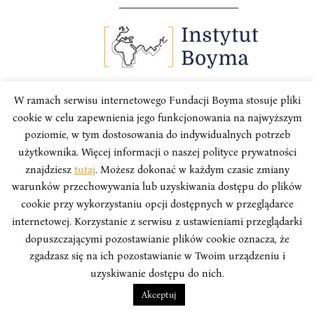
W ramach serwisu internetowego Fundacji Boyma stosuje pliki
TYGODNIK – AZJA
cookie w celu zapewnienia jego funkcjonowania na najwyższym
poziomie, w tym dostosowania do indywidualnych potrzeb
Tydzień w Azji #109: Unijny handel.
użytkownika. Więcej informacji o naszej polityce prywatności
Chiny wysforowały się przed peleton.
znajdziesz
tutaj
. Możesz dokonać w każdym czasie zmiany
Na stałe?
warunków przechowywania lub uzyskiwania dostępu do plików
cookie przy wykorzystaniu opcji dostępnych w przeglądarce
Przegląd Tygodnia w Azji to zbiór najważniejszych
internetowej. Korzystanie z serwisu z ustawieniami przeglądarki
informacji ze świata polityki i gospodarki państw
dopuszczającymi pozostawianie plików cookie oznacza, że
azjatyckich mijającego tygodnia, tworzony przez
zgadzasz się na ich pozostawianie w Twoim urządzeniu i
analityków Instytutu Boyma we współpracy z Polskim
uzyskiwanie dostępu do nich.
Towarzystwem Wspierania Przedsiębiorczości.
Akceptuj