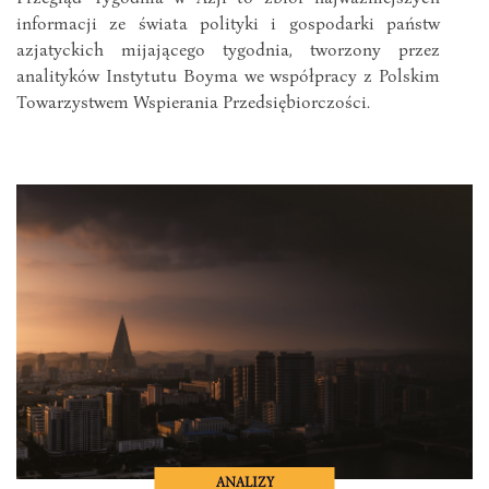
informacji ze świata polityki i gospodarki państw
azjatyckich mijającego tygodnia, tworzony przez
analityków Instytutu Boyma we współpracy z Polskim
Towarzystwem Wspierania Przedsiębiorczości.
ANALIZY