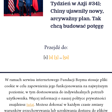
Tydzień w Azji #341:
Chiny ujawniły nowy,
arcyważny plan. Tak
chcą budować potęgę
Przejdź do:
Stronicowanie
[1]
[2]
[3]
…
[52]
wpisów
W ramach serwisu internetowego Fundacji Boyma stosuje pliki
cookie w celu zapewnienia jego funkcjonowania na najwyższym
INSTYTUT BOYMA / Asian Century
Adres korespondencyjny: ul. Freta 11/5, 00-027 Warszawa
poziomie, w tym dostosowania do indywidualnych potrzeb
użytkownika. Więcej informacji o naszej polityce prywatności
Odwiedź nas w mediach społecznościowych:
znajdziesz
tutaj
. Możesz dokonać w każdym czasie zmiany
warunków przechowywania lub uzyskiwania dostępu do plików