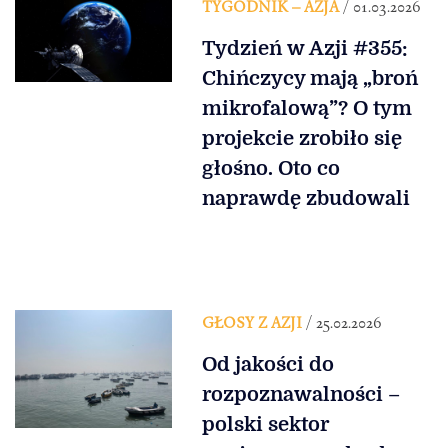
TYGODNIK – AZJA
/ 01.03.2026
Tydzień w Azji #355:
Chińczycy mają „broń
mikrofalową”? O tym
projekcie zrobiło się
głośno. Oto co
naprawdę zbudowali
GŁOSY Z AZJI
/ 25.02.2026
Od jakości do
rozpoznawalności –
polski sektor