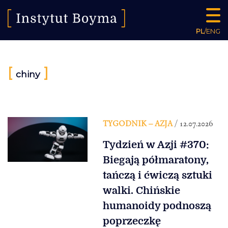
PL
/
ENG
[
]
chiny
TYGODNIK – AZJA
/ 12.07.2026
Tydzień w Azji #370:
Biegają półmaratony,
tańczą i ćwiczą sztuki
walki. Chińskie
humanoidy podnoszą
poprzeczkę