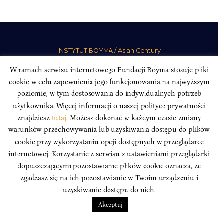
INSTYTUT BOYMA / Asian Century
Adres korespondencyjny: ul. Freta 11/5, 00-027 Warszawa
W ramach serwisu internetowego Fundacji Boyma stosuje pliki
Odwiedź nas w mediach społecznościowych:
cookie w celu zapewnienia jego funkcjonowania na najwyższym
poziomie, w tym dostosowania do indywidualnych potrzeb
użytkownika. Więcej informacji o naszej polityce prywatności
znajdziesz
tutaj
. Możesz dokonać w każdym czasie zmiany
warunków przechowywania lub uzyskiwania dostępu do plików
INSTYTUT BOYMA. WSZELKIE PRAWA ZASTRZEŻONE.
Polityka
cookie przy wykorzystaniu opcji dostępnych w przeglądarce
Prywatności Serwisu
Polityka Prywatności Fundacji
internetowej. Korzystanie z serwisu z ustawieniami przeglądarki
design
Beata Świerczyńska
, development
Alan Głodek
dopuszczającymi pozostawianie plików cookie oznacza, że
zgadzasz się na ich pozostawianie w Twoim urządzeniu i
uzyskiwanie dostępu do nich.
Akceptuj