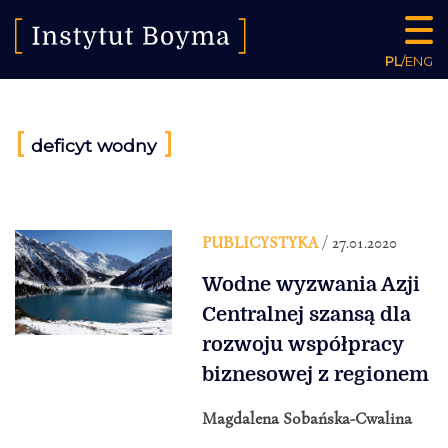
PL
/
ENG
[
]
deficyt wodny
PUBLICYSTYKA
/ 27.01.2020
Wodne wyzwania Azji
Centralnej szansą dla
rozwoju współpracy
biznesowej z regionem
Magdalena Sobańska-Cwalina