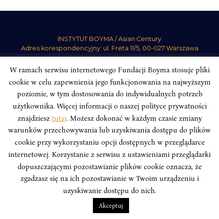
INSTYTUT BOYMA / Asian Century
Adres korespondencyjny: ul. Freta 11/5, 00-027 Warszawa
Odwiedź nas w mediach społecznościowych:
W ramach serwisu internetowego Fundacji Boyma stosuje pliki
cookie w celu zapewnienia jego funkcjonowania na najwyższym
poziomie, w tym dostosowania do indywidualnych potrzeb
użytkownika. Więcej informacji o naszej polityce prywatności
znajdziesz
tutaj
. Możesz dokonać w każdym czasie zmiany
INSTYTUT BOYMA. WSZELKIE PRAWA ZASTRZEŻONE.
Polityka
warunków przechowywania lub uzyskiwania dostępu do plików
Prywatności Serwisu
Polityka Prywatności Fundacji
cookie przy wykorzystaniu opcji dostępnych w przeglądarce
design
Beata Świerczyńska
, development
Alan Głodek
internetowej. Korzystanie z serwisu z ustawieniami przeglądarki
dopuszczającymi pozostawianie plików cookie oznacza, że
zgadzasz się na ich pozostawianie w Twoim urządzeniu i
uzyskiwanie dostępu do nich.
Akceptuj