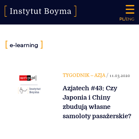
PL
/
ENG
[
]
e-learning
TYGODNIK – AZJA
/ 11.03.2020
Azjatech #43: Czy
Japonia i Chiny
zbudują własne
samoloty pasażerskie?