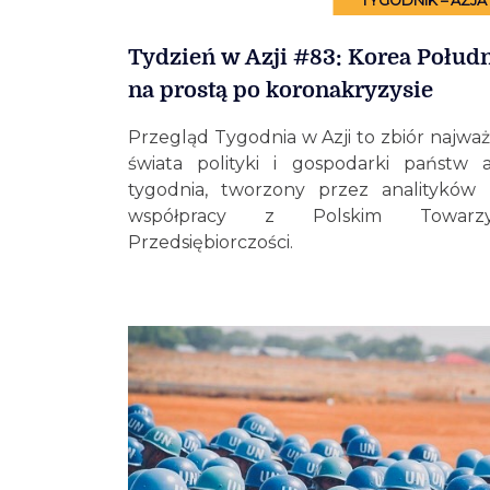
TYGODNIK – AZJA
Tydzień w Azji #83: Korea Połu
na prostą po koronakryzysie
Przegląd Tygodnia w Azji to zbiór najważ
świata polityki i gospodarki państw a
tygodnia, tworzony przez analityków
współpracy z Polskim Towarzy
Przedsiębiorczości.