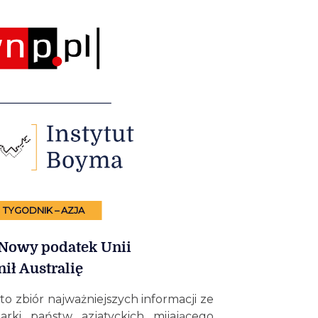
TYGODNIK – AZJA
 Nowy podatek Unii
ił Australię
to zbiór najważniejszych informacji ze
darki państw azjatyckich mijającego