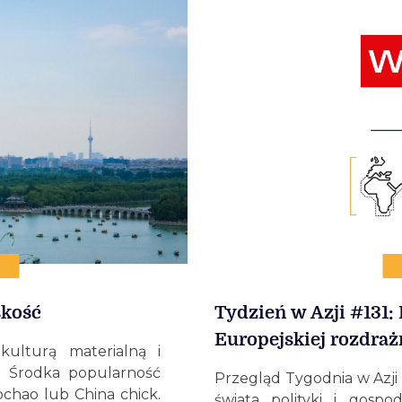
skość
Tydzień w Azji #131:
Europejskiej rozdrażn
kulturą materialną i
 Środka popularność
Przegląd Tygodnia w Azji 
chao lub China chick.
świata polityki i gospo