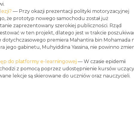
i.
ezji?
— Przy okazji prezentacji polityki motoryzacyjnej
tego, że prototyp nowego samochodu został już
tanie zaprezentowany szerokiej publiczności. Rząd
estować w ten projekt, dlatego jest w trakcie poszukiwa
ie dotychczasowego premiera Mahantira bin Mohamada 
ra jego gabinetu, Muhyiddina Yassina, nie powinno zmien
ęp do platformy e-learningowej
— W czasie epidemii
ychodzi z pomocą poprzez udostępnienie kursów ucząc
ne lekcje są skierowane do uczniów oraz nauczycieli.