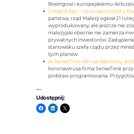
Boeingowi i europejskiemu Airbusow
DreamEdge – nowy samochód z Mal
państwa, rząd Malezji ogłosił 21 lu
wyprodukowany, ale jeszcze nie zos
malezyjski obecnie nie zamierza inw
prywatnych inwestorów. Zastąpien
stanowisku szefa rządu przez minist
tych planów.
AI SenseTime oferuje darmowy dost
koronawirusa firma SenseTime prz
podstaw programowania. Przygotowa
Udostępnij: