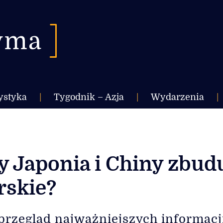
ystyka
|
Tygodnik – Azja
|
Wydarzenia
|
y Japonia i Chiny zbud
rskie?
przegląd najważniejszych informacj