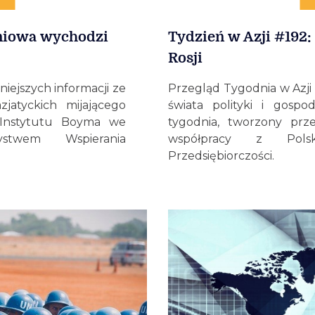
dniowa wychodzi
Tydzień w Azji #192:
Rosji
niejszych informacji ze
Przegląd Tygodnia w Azji 
zjatyckich mijającego
świata polityki i gospo
 Instytutu Boyma we
tygodnia, tworzony prz
stwem Wspierania
współpracy z Polsk
Przedsiębiorczości.