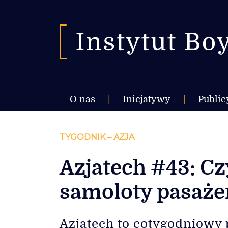
O nas
|
Inicjatywy
|
Public
TYGODNIK – AZJA
Azjatech #43: Cz
samoloty pasaże
Azjatech to cotygodniowy 