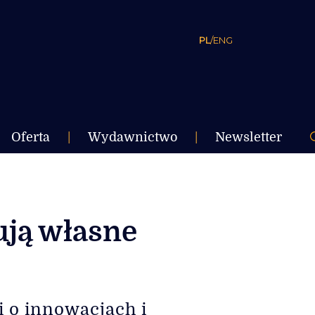
PL
/
ENG
Oferta
|
Wydawnictwo
|
Newsletter
ują własne
i o innowacjach i