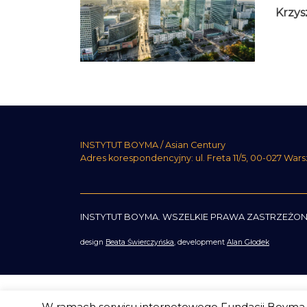
Krzys
INSTYTUT BOYMA / Asian Century
Adres korespondencyjny: ul. Freta 11/5, 00-027 War
INSTYTUT BOYMA. WSZELKIE PRAWA ZASTRZEŻON
design
Beata Świerczyńska
, development
Alan Głodek
W ramach serwisu internetowego Fundacji Boyma s