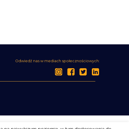
Odwiedź nas w mediach społecznościowych:
ia na najwyższym poziomie, w tym dostosowania do