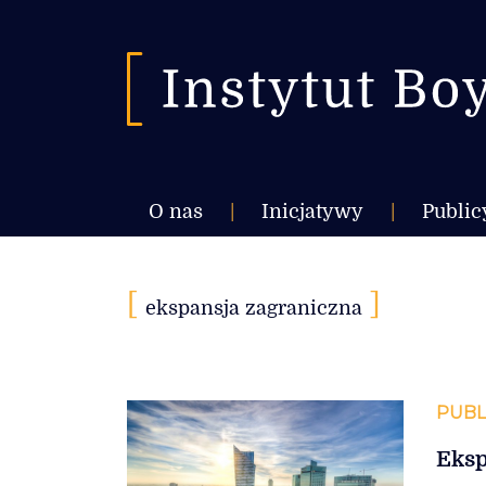
O nas
|
Inicjatywy
|
Public
[
]
ekspansja zagraniczna
PUBL
Eksp