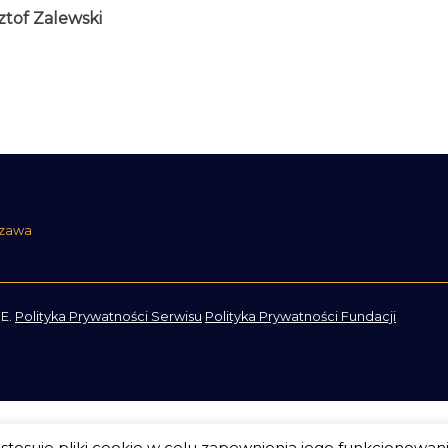
ztof Zalewski
szawa
E.
Polityka Prywatności Serwisu
Polityka Prywatności Fundacji
tosuje pliki cookie w celu zapewnienia jego funkcjonowan