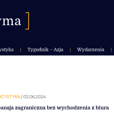
ystyka
|
Tygodnik – Azja
|
Wydarzenia
|
ICYSTYKA
/ 02.06.2024
ansja zagraniczna bez wychodzenia z biura