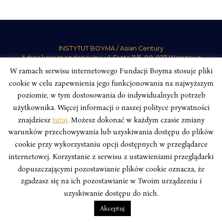
INSTYTUT BOYMA / Asian Century
Adres korespondencyjny: ul. Freta 11/5, 00-027 Warszawa
W ramach serwisu internetowego Fundacji Boyma stosuje pliki
Odwiedź nas w mediach społecznościowych:
cookie w celu zapewnienia jego funkcjonowania na najwyższym
poziomie, w tym dostosowania do indywidualnych potrzeb
użytkownika. Więcej informacji o naszej polityce prywatności
znajdziesz
tutaj
. Możesz dokonać w każdym czasie zmiany
warunków przechowywania lub uzyskiwania dostępu do plików
INSTYTUT BOYMA. WSZELKIE PRAWA ZASTRZEŻONE.
Polityka
cookie przy wykorzystaniu opcji dostępnych w przeglądarce
Prywatności Serwisu
Polityka Prywatności Fundacji
internetowej. Korzystanie z serwisu z ustawieniami przeglądarki
design
Beata Świerczyńska
, development
Alan Głodek
dopuszczającymi pozostawianie plików cookie oznacza, że
zgadzasz się na ich pozostawianie w Twoim urządzeniu i
uzyskiwanie dostępu do nich.
Akceptuj