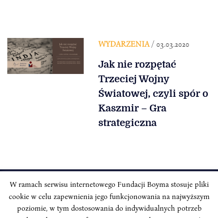
WYDARZENIA
/ 03.03.2020
Jak nie rozpętać
Trzeciej Wojny
Światowej, czyli spór o
Kaszmir – Gra
strategiczna
W ramach serwisu internetowego Fundacji Boyma stosuje pliki
cookie w celu zapewnienia jego funkcjonowania na najwyższym
INSTYTUT BOYMA / Asian Century
Adres korespondencyjny: ul. Freta 11/5, 00-027 Warszawa
poziomie, w tym dostosowania do indywidualnych potrzeb