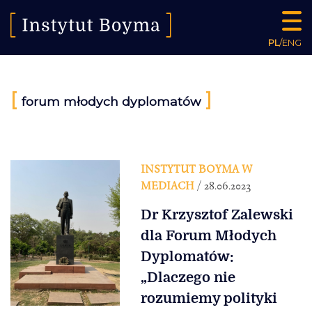
PL
/
ENG
[
]
forum młodych dyplomatów
INSTYTUT BOYMA W
MEDIACH
/ 28.06.2023
Dr Krzysztof Zalewski
dla Forum Młodych
Dyplomatów:
„Dlaczego nie
rozumiemy polityki