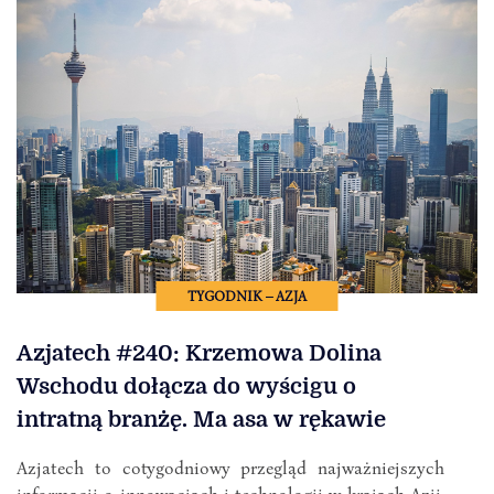
TYGODNIK – AZJA
Azjatech #240: Krzemowa Dolina
Wschodu dołącza do wyścigu o
intratną branżę. Ma asa w rękawie
Azjatech to cotygodniowy przegląd najważniejszych
informacji o innowacjach i technologii w krajach Azji,