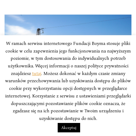
W ramach serwisu internetowego Fundacji Boyma stosuje pliki
cookie w celu zapewnienia jego funkcjonowania na najwyższym
poziomie, w tym dostosowania do indywidualnych potrzeb
użytkownika. Więcej informacji o naszej polityce prywatności
znajdziesz
tutaj
. Możesz dokonać w każdym czasie zmiany
warunków przechowywania lub uzyskiwania dostępu do plików
cookie przy wykorzystaniu opcji dostępnych w przeglądarce
internetowej. Korzystanie z serwisu z ustawieniami przeglądarki
ANALIZY
dopuszczającymi pozostawianie plików cookie oznacza, że
zgadzasz się na ich pozostawianie w Twoim urządzeniu i
Azja Centralna: nowe energetyczne
uzyskiwanie dostępu do nich.
rozdanie
Akceptuj
Sytuacja energetyczna Azji Centralnej w teorii jest