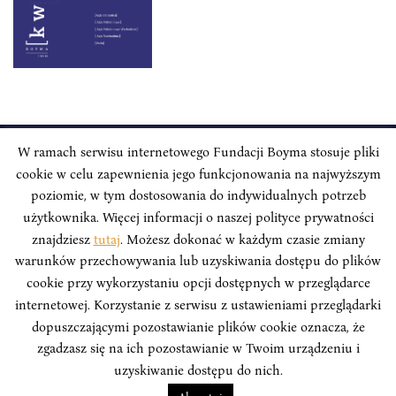
W ramach serwisu internetowego Fundacji Boyma stosuje pliki
cookie w celu zapewnienia jego funkcjonowania na najwyższym
INSTYTUT BOYMA / Asian Century
Adres korespondencyjny: ul. Freta 11/5, 00-027 Warszawa
poziomie, w tym dostosowania do indywidualnych potrzeb
użytkownika. Więcej informacji o naszej polityce prywatności
Odwiedź nas w mediach społecznościowych:
znajdziesz
tutaj
. Możesz dokonać w każdym czasie zmiany
warunków przechowywania lub uzyskiwania dostępu do plików
cookie przy wykorzystaniu opcji dostępnych w przeglądarce
internetowej. Korzystanie z serwisu z ustawieniami przeglądarki
dopuszczającymi pozostawianie plików cookie oznacza, że
INSTYTUT BOYMA. WSZELKIE PRAWA ZASTRZEŻONE.
Polityka
zgadzasz się na ich pozostawianie w Twoim urządzeniu i
Prywatności Serwisu
Polityka Prywatności Fundacji
uzyskiwanie dostępu do nich.
design
Beata Świerczyńska
, development
Alan Głodek