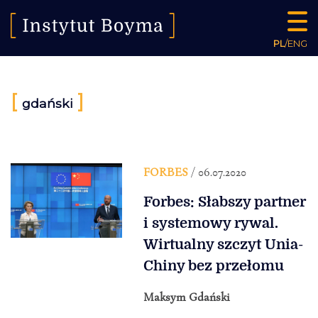
PL
/
ENG
[
]
gdański
FORBES
/ 06.07.2020
Forbes: Słabszy partner
i systemowy rywal.
Wirtualny szczyt Unia-
Chiny bez przełomu
Maksym Gdański