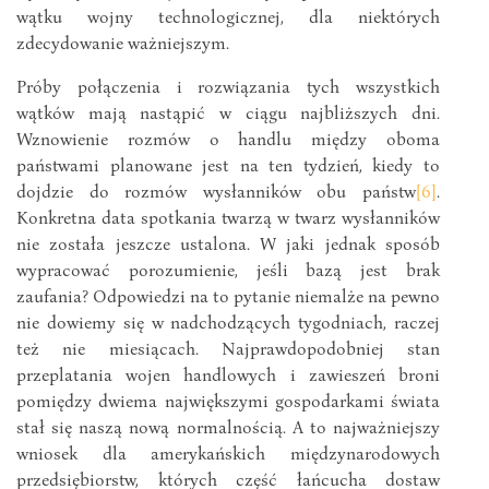
wątku wojny technologicznej, dla niektórych
zdecydowanie ważniejszym.
Próby połączenia i rozwiązania tych wszystkich
wątków mają nastąpić w ciągu najbliższych dni.
Wznowienie rozmów o handlu między oboma
państwami planowane jest na ten tydzień, kiedy to
dojdzie do rozmów wysłanników obu państw
[6]
.
Konkretna data spotkania twarzą w twarz wysłanników
nie została jeszcze ustalona. W jaki jednak sposób
wypracować porozumienie, jeśli bazą jest brak
zaufania? Odpowiedzi na to pytanie niemalże na pewno
nie dowiemy się w nadchodzących tygodniach, raczej
też nie miesiącach. Najprawdopodobniej stan
przeplatania wojen handlowych i zawieszeń broni
pomiędzy dwiema największymi gospodarkami świata
stał się naszą nową normalnością. A to najważniejszy
wniosek dla amerykańskich międzynarodowych
przedsiębiorstw, których część łańcucha dostaw