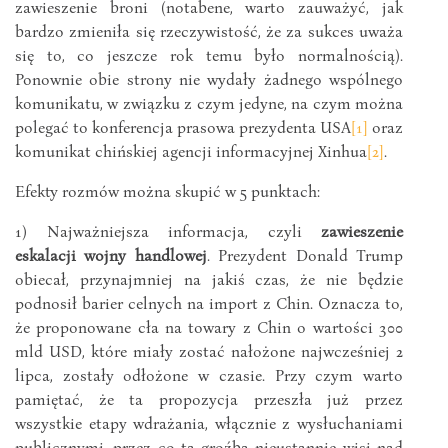
zawieszenie broni (notabene, warto zauważyć, jak
bardzo zmieniła się rzeczywistość, że za sukces uważa
się to, co jeszcze rok temu było normalnością).
Ponownie obie strony nie wydały żadnego wspólnego
komunikatu, w związku z czym jedyne, na czym można
polegać to konferencja prasowa prezydenta USA
[1]
oraz
komunikat chińskiej agencji informacyjnej Xinhua
[2]
.
Efekty rozmów można skupić w 5 punktach:
1) Najważniejsza informacja, czyli
zawieszenie
eskalacji wojny handlowej
. Prezydent Donald Trump
obiecał, przynajmniej na jakiś czas, że nie będzie
podnosił barier celnych na import z Chin. Oznacza to,
że proponowane cła na towary z Chin o wartości 300
mld USD, które miały zostać nałożone najwcześniej 2
lipca, zostały odłożone w czasie. Przy czym warto
pamiętać, że ta propozycja przeszła już przez
wszystkie etapy wdrażania, włącznie z wysłuchaniami
publicznymi, przez co ta groźba nieustannie wisi nad