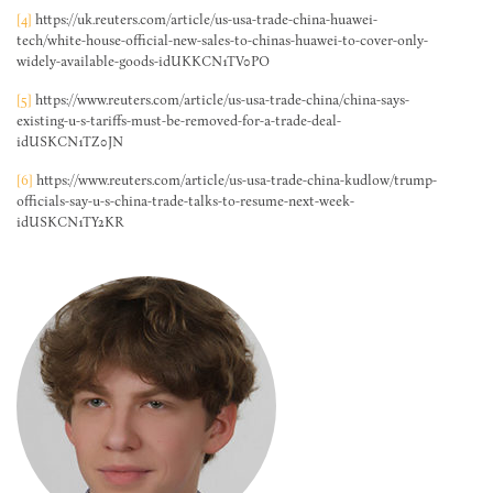
[4]
https://uk.reuters.com/article/us-usa-trade-china-huawei-
tech/white-house-official-new-sales-to-chinas-huawei-to-cover-only-
widely-available-goods-idUKKCN1TV0PO
[5]
https://www.reuters.com/article/us-usa-trade-china/china-says-
existing-u-s-tariffs-must-be-removed-for-a-trade-deal-
idUSKCN1TZ0JN
[6]
https://www.reuters.com/article/us-usa-trade-china-kudlow/trump-
officials-say-u-s-china-trade-talks-to-resume-next-week-
idUSKCN1TY2KR