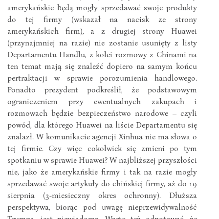
amerykańskie będą mogły sprzedawać swoje produkty
do tej firmy (wskazał na nacisk ze strony
amerykańskich firm), a z drugiej strony Huawei
(przynajmniej na razie) nie zostanie usunięty z listy
Departamentu Handlu, z kolei rozmowy z Chinami na
ten temat mają się znaleźć dopiero na samym końcu
pertraktacji w sprawie porozumienia handlowego.
Ponadto prezydent podkreślił, że podstawowym
ograniczeniem przy ewentualnych zakupach i
rozmowach będzie bezpieczeństwo narodowe – czyli
powód, dla którego Huawei na liście Departamentu się
znalazł. W komunikacie agencji Xinhua nie ma słowa o
tej firmie. Czy więc cokolwiek się zmieni po tym
spotkaniu w sprawie Huawei? W najbliższej przyszłości
nie, jako że amerykańskie firmy i tak na razie mogły
sprzedawać swoje artykuły do chińskiej firmy, aż do 19
sierpnia (3-miesieczny okres ochronny). Dłuższa
perspektywa, biorąc pod uwagę nieprzewidywalność
Trumpa, jest niewiadomą. Warto też odnotować, że