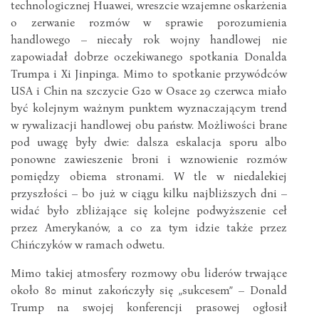
technologicznej Huawei, wreszcie wzajemne oskarżenia
o zerwanie rozmów w sprawie porozumienia
handlowego – niecały rok wojny handlowej nie
zapowiadał dobrze oczekiwanego spotkania Donalda
Trumpa i Xi Jinpinga. Mimo to spotkanie przywódców
USA i Chin na szczycie G20 w Osace 29 czerwca miało
być kolejnym ważnym punktem wyznaczającym trend
w rywalizacji handlowej obu państw. Możliwości brane
pod uwagę były dwie: dalsza eskalacja sporu albo
ponowne zawieszenie broni i wznowienie rozmów
pomiędzy obiema stronami. W tle w niedalekiej
przyszłości – bo już w ciągu kilku najbliższych dni –
widać było zbliżające się kolejne podwyższenie ceł
przez Amerykanów, a co za tym idzie także przez
Chińczyków w ramach odwetu.
Mimo takiej atmosfery rozmowy obu liderów trwające
około 80 minut zakończyły się „sukcesem” – Donald
Trump na swojej konferencji prasowej ogłosił