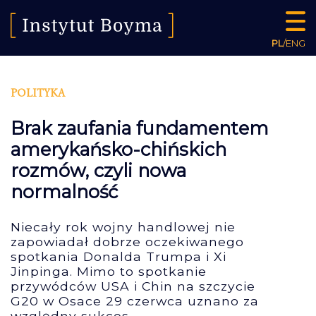
PL
/
ENG
POLITYKA
Brak zaufania fundamentem
amerykańsko-chińskich
rozmów, czyli nowa
normalność
Niecały rok wojny handlowej nie
zapowiadał dobrze oczekiwanego
spotkania Donalda Trumpa i Xi
Jinpinga. Mimo to spotkanie
przywódców USA i Chin na szczycie
G20 w Osace 29 czerwca uznano za
względny sukces.