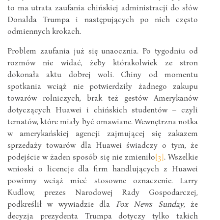
to ma utrata zaufania chińskiej administracji do słów
Donalda Trumpa i następujących po nich często
odmiennych krokach.
Problem zaufania już się unaocznia. Po tygodniu od
rozmów nie widać, żeby którakolwiek ze stron
dokonała aktu dobrej woli. Chiny od momentu
spotkania wciąż nie potwierdziły żadnego zakupu
towarów rolniczych, brak też gestów Amerykanów
dotyczących Huawei i chińskich studentów – czyli
tematów, które miały być omawiane. Wewnętrzna notka
w amerykańskiej agencji zajmującej się zakazem
sprzedaży towarów dla Huawei świadczy o tym, że
podejście w żaden sposób się nie zmieniło
[3]
. Wszelkie
wnioski o licencje dla firm handlujących z Huawei
powinny wciąż mieć stosowne oznaczenie. Larry
Kudlow, prezes Narodowej Rady Gospodarczej,
podkreślił w wywiadzie dla
Fox News Sunday
, że
decyzja prezydenta Trumpa dotyczy tylko takich