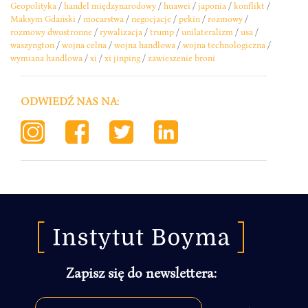
Geopolityka
/
handel międzynarodowy
/
huawei
/
japonia
/
konflikt
/
Maksym Gdański
/
mocarstwa
/
negocjacje
/
pekin
/
rozmowy
/
rozmowy dwustronne
/
rywalizacja
/
trump
/
unilateralizm
/
usa
/
waszyngton
/
wojna celna
/
wojna handlowa
/
wojna technologiczna
/
wymiana handlowa
/
xi
/
xi jinping
/
zawieszenie broni
ODWIEDŹ NAS NA:
Zapisz się do newslettera: