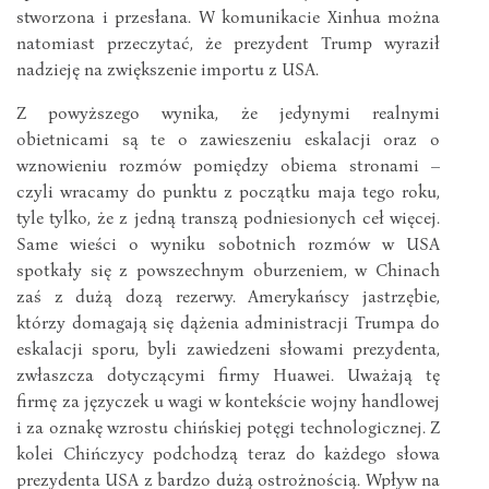
stworzona i przesłana. W komunikacie Xinhua można
natomiast przeczytać, że prezydent Trump wyraził
nadzieję na zwiększenie importu z USA.
Z powyższego wynika, że jedynymi realnymi
obietnicami są te o zawieszeniu eskalacji oraz o
wznowieniu rozmów pomiędzy obiema stronami –
czyli wracamy do punktu z początku maja tego roku,
tyle tylko, że z jedną transzą podniesionych ceł więcej.
Same wieści o wyniku sobotnich rozmów w USA
spotkały się z powszechnym oburzeniem, w Chinach
zaś z dużą dozą rezerwy. Amerykańscy jastrzębie,
którzy domagają się dążenia administracji Trumpa do
eskalacji sporu, byli zawiedzeni słowami prezydenta,
zwłaszcza dotyczącymi firmy Huawei. Uważają tę
firmę za języczek u wagi w kontekście wojny handlowej
i za oznakę wzrostu chińskiej potęgi technologicznej. Z
kolei Chińczycy podchodzą teraz do każdego słowa
prezydenta USA z bardzo dużą ostrożnością. Wpływ na