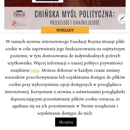
WYKŁADY
W ramach serwisu internetowego Fundacji Boyma stosuje pliki
Patrycja Pendrakowska z wykładem pt.
cookie w celu zapewnienia jego funkcjonowania na najwyższym
„Chińska myśl polityczna: przeszłość i
poziomie, w tym dostosowania do indywidualnych potrzeb
teraźniejszość”
użytkownika. Więcej informacji o naszej polityce prywatności
znajdziesz
tutaj
. Możesz dokonać w każdym czasie zmiany
Prezes naszej organizacji opowiedziała o ewolucji
warunków przechowywania lub uzyskiwania dostępu do plików
chińskiej myśli politycznej, okolicznościach jej
cookie przy wykorzystaniu opcji dostępnych w przeglądarce
rozwoju oraz istniejących w przeszłości jak i obecnie
internetowej. Korzystanie z serwisu z ustawieniami przeglądarki
prądach dominujących w tej sferze.
dopuszczającymi pozostawianie plików cookie oznacza, że
zgadzasz się na ich pozostawianie w Twoim urządzeniu i
Patrycja Pendrakowska
uzyskiwanie dostępu do nich.
Akceptuj