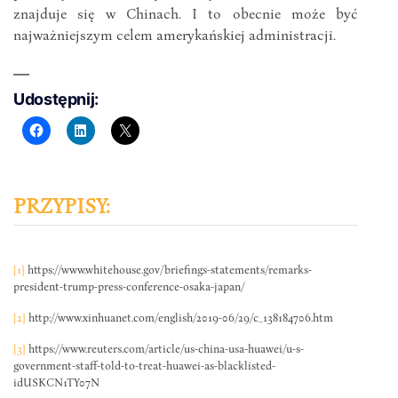
znajduje się w Chinach. I to obecnie może być
najważniejszym celem amerykańskiej administracji.
Udostępnij:
PRZYPISY:
[1]
https://www.whitehouse.gov/briefings-statements/remarks-
president-trump-press-conference-osaka-japan/
[2]
http://www.xinhuanet.com/english/2019-06/29/c_138184706.htm
[3]
https://www.reuters.com/article/us-china-usa-huawei/u-s-
government-staff-told-to-treat-huawei-as-blacklisted-
idUSKCN1TY07N