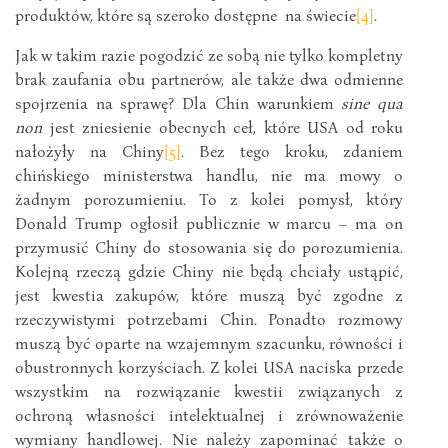
produktów, które są szeroko dostępne na świecie
[4]
.
Jak w takim razie pogodzić ze sobą nie tylko kompletny
brak zaufania obu partnerów, ale także dwa odmienne
spojrzenia na sprawę? Dla Chin warunkiem
sine qua
non
jest zniesienie obecnych ceł, które USA od roku
nałożyły na Chiny
[5]
. Bez tego kroku, zdaniem
chińskiego ministerstwa handlu, nie ma mowy o
żadnym porozumieniu. To z kolei pomysł, który
Donald Trump ogłosił publicznie w marcu – ma on
przymusić Chiny do stosowania się do porozumienia.
Kolejną rzeczą gdzie Chiny nie będą chciały ustąpić,
jest kwestia zakupów, które muszą być zgodne z
rzeczywistymi potrzebami Chin. Ponadto rozmowy
muszą być oparte na wzajemnym szacunku, równości i
obustronnych korzyściach. Z kolei USA naciska przede
wszystkim na rozwiązanie kwestii związanych z
ochroną własności intelektualnej i zrównoważenie
wymiany handlowej. Nie należy zapominać także o